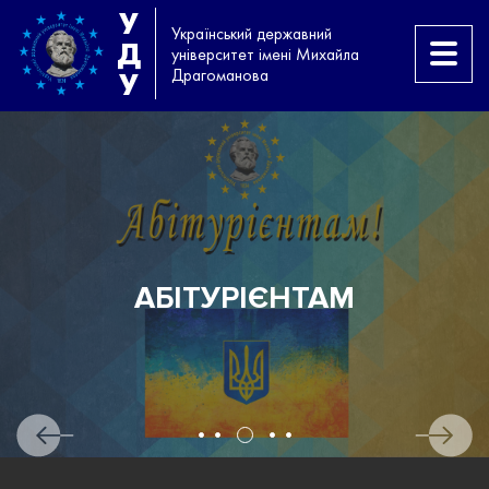
У
Український державний
Д
університет імені Михайла
Драгоманова
У
АМ
ІСПИТ З АНГЛІЙСЬКО
РІВНЯ B2