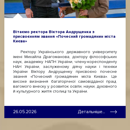
Вітаємо ректора Віктора Андрущенка з
присвоєнням звання «Почесний громадянин міста
Києва»
Ректору Українського державного університету
імені Михайла Драгоманова, доктору філософських
наук, академіку НАПН України, члену-кореспонденту
НАН України, заслуженому діячу науки і техніки
України Віктору Андрущенку присвоєно почесне
звання «Почесний громадянин міста Києва». Це
високе визнання багаторічної самовідданої праці,
вагомого внеску у розвиток освіти, науки, духовного
й культурного життя столиці та України.
26.05.2026
Детальніше...