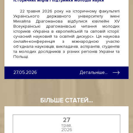
історичних міфів і підтримки молодої науки
22 травня 2026 року на історичному факультеті
Українського державного університету імені
Михайла Драгоманова відбулися ювілейні ХV
Всеукраїнські драгоманівські читання молодих
істориків «Україна в європейській та світовій історії:
сучасний науковий та освітній дискурс». Ця наукова
онлайн-конференція з міжнародною участю
об’єднала науковців, викладачів, аспірантів, студентів
та молодих дослідників з різних регіонів України та
Польщі.
27.05.2026
Детальніше...
БІЛЬШЕ СТАТЕЙ...
27
трав.
2026