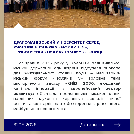
ДРАГОМАНІВСЬКИЙ УНІВЕРСИТЕТ СЕРЕД
УЧАСНИКІВ ФОРУМУ «PRO: КИЇВ 5»,
ПРИСВЯЧЕНОГО МАЙБУТНЬОМУ СТОЛИЦІ
27 травня 2026 року у Колонній залі Київської
міської державної адміністрації відбулася знакова
для життєдіяльності столиці подія – масштабний
міський форум «PRO:Київ V». Головна тема
цьогорічного заходу
«КИЇВ 2030: людський
капітал, інновації та європейський вектор
розвитку»
об'єднала представників міської влади,
провідних науковців, керівників закладів вищої
освіти та експертів для обговорення стратегічного
майбутнього нашого міста.
31.05.2026
Детальніше...