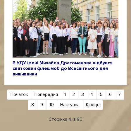
В УДУ імені Михайла Драгоманова відбувся
святковий флешмоб до Всесвітнього дня
вишиванки
Початок
Попередня
1
2
3
4
5
6
7
8
9
10
Наступна
Кінець
Сторінка 4 із 90