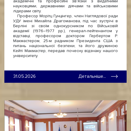
академічні та професійні зв’язки з видатними
науковцями, державними діячами та військовими
лідерами світу.
Професор Морітц Гунцінгер, член Наглядової ради
УДУ імені Михайла Драгоманова, під час зустрічі в
Берліні зі своїм однокурсником по Військовій
академії (1976–1977 рр.), генерал-лейтенантом у
відставці, професором доктором Гербертом Р.
Макмастером, 25-м радником Президента США з
питань національної безпеки, та його дружиною
Кейті Макмастер, передав почесну відзнаку нашого
університету.
31.05.2026
Детальніше...