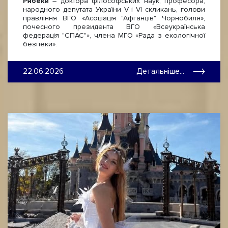
Рябеки
– доктора філософських наук, професора,
народного депутата України V і VI скликань, голови
правління ВГО «Асоціація "Афганців" Чорнобиля»,
почесного президента ВГО «Всеукраїнська
федерація "СПАС"», члена МГО «Рада з екологічної
безпеки».
22.06.2026
Детальніше...