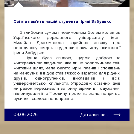
Світла пам’ять нашій студентці Ірині Забудько
З глибоким сумом і невимовним болем колектив
Українського державного університету імені
Михайла Драгоманова сприйняв звістку про
передчасну смерть студентки факультету психології
Ірини Забудько.
Ірина була світлою, щирою, доброю та
життєрадісною людиною, яка лише розпочинала свій
життєвий шлях, мала багато мрій, планів і сподівань
на майбутнє. Її відхід став тяжкою втратою для рідних,
друзів, одногрупників, викладачів і всієї
університетської спільноти. Упродовж останніх днів
ми разом переживали за Ірину, вірили в її одужання,
підтримували її та її родину, проте, на жаль, попри всі
зусилля, сталося непоправне.
09.06.2026
Детальніше...