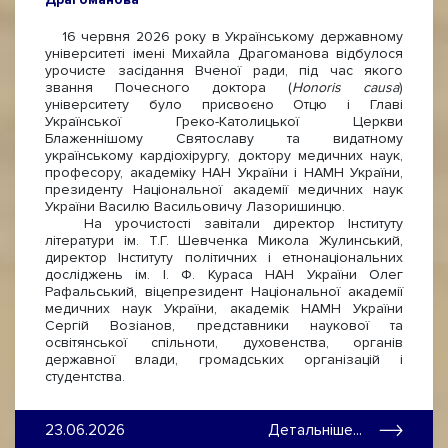
16 червня 2026 року в Українському державному
університеті імені Михайла Драгоманова відбулося
урочисте засідання Вченої ради, під час якого
звання Почесного доктора (
Honoris causa
)
університету було присвоєно Отцю і Главі
Української Греко-Католицької Церкви
Блаженнішому Святославу та видатному
українському кардіохірургу, доктору медичних наук,
професору, академіку НАН України і НАМН України,
президенту Національної академії медичних наук
України Василю Васильовичу Лазоришинцю.
На урочистості завітали директор Інституту
літератури ім. Т.Г. Шевченка Микола Жулинський,
директор Інституту політичних і етнонаціональних
досліджень ім. І. Ф. Кураса НАН України Олег
Рафальський, віцепрезидент Національної академії
медичних наук України, академік НАМН України
Сергій Возіанов, представники наукової та
освітянської спільноти, духовенства, органів
державної влади, громадських організацій і
студентства.
23.06.2026
Детальніше...