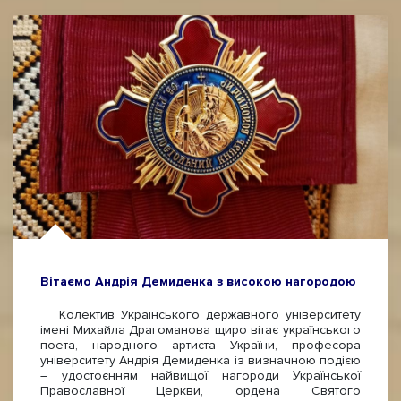
Вітаємо Андрія Демиденка з високою нагородою
Колектив Українського державного університету
імені Михайла Драгоманова щиро вітає українського
поета, народного артиста України, професора
університету Андрія Демиденка із визначною подією
– удостоєнням найвищої нагороди Української
Православної Церкви, ордена Святого