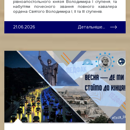
рівноапостольного князя Володимира І ступеня, та
набуттям почесного звання повного кавалера
ордена Святого Володимира І, ІІ та ІІІ ступенів.
21.06.2026
Детальніше...