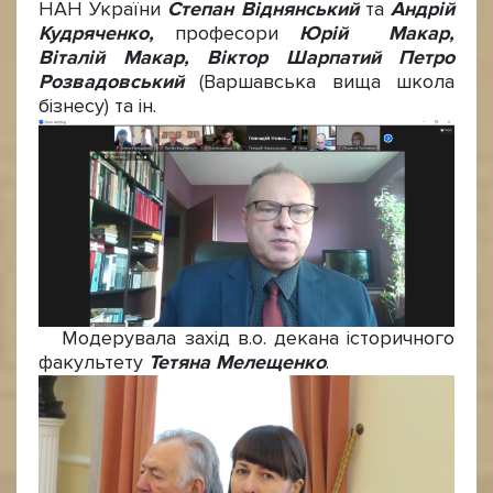
НАН України
Степан Віднянський
та
Андрій
Кудряченко,
професори
Юрій
Макар,
Віталій Макар, Віктор Шарпатий Петро
Розвадовський
(Варшавська вища школа
бізнесу) та ін.
Модерувала захід в.о. декана історичного
факультету
Тетяна Мелещенко
.