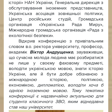
історії» НАН України, Генеральна дирекція з
обслуговування іноземних представництв,
Українська асоціація зовнішньої політики,
Центр російських студій, Громадська
організація «Українська Рада Миру»,
Міжнародна громадська організація «Рада з
екологічної безпеки».
Відкрив конференцію з привітальним
словом в.о. ректора університету, професор,
академік
Віктор Андрущенко
, зауваживши,
що сучасна молода людина має розбиратися
не лише у своєму фаховому предметі,
володіти українською мовою, знати історію
України, але й бути добре обізнаною з
міжнародною
історією, політикою,
економікою,
дипломатією, володіти хоча б
однією іноземною мовою. Тому тематика
конференції є надзвичайно актуальною для
студента класичного ЗВО, яким віднедавна
став наш університет.