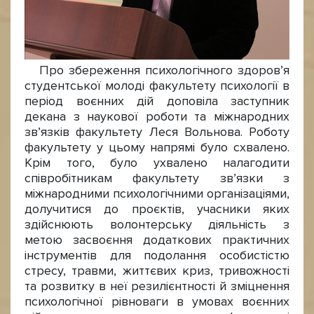
Про збереження психологічного здоров’я
студентської молоді факультету психології в
період воєнних дій доповіла заступник
декана з наукової роботи та міжнародних
зв’язків факультету Леся Вольнова. Роботу
факультету у цьому напрямі було схвалено.
Крім того, було ухвалено налагодити
співробітникам факультету зв’язки з
міжнародними психологічними організаціями,
долучитися до проєктів, учасники яких
здійснюють волонтерську діяльність з
метою засвоєння додаткових практичних
інструментів для подолання особистістю
стресу, травми, життєвих криз, тривожності
та розвитку в неї резилієнтності й зміцнення
психологічної рівноваги в умовах воєнних