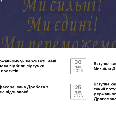
ржавному університеті імені
30
Вступна ка
ова підбили підсумки
лип.
Михайла Др
2026
 проєктів
Вступна ка
25
фесора Івана Дробота з
такий поту
ю відзнакою!
лип.
державного
2026
Драгомано