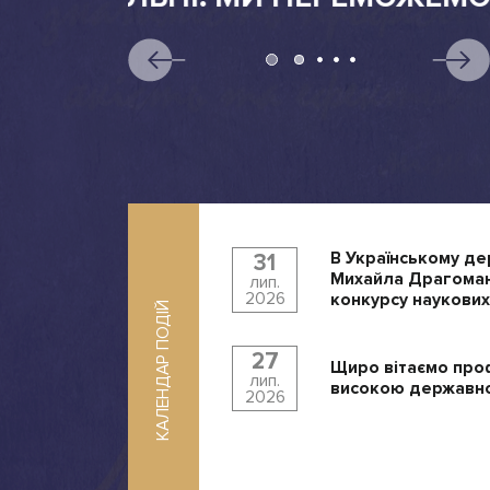
В Українському де
31
Михайла Драгоман
лип.
2026
конкурсу наукових
КАЛЕНДАР ПОДІЙ
27
Щиро вітаємо про
лип.
високою державно
2026