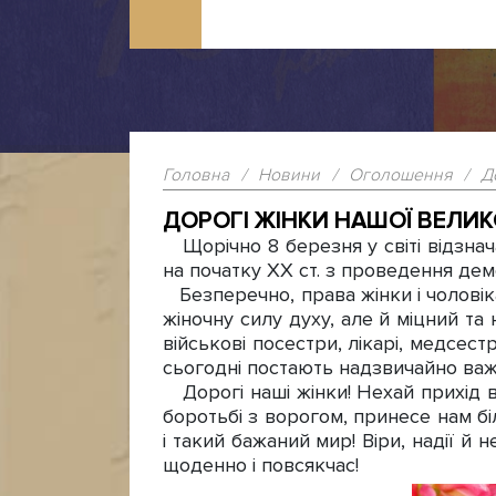
Головна
/
Новини
/
Оголошення
/
Д
ДОРОГІ ЖІНКИ НАШОЇ ВЕЛИК
Щорічно 8 березня у світі відзна
на початку ХХ ст. з проведення дем
Безперечно, права жінки і чоловіка
жіночну силу духу, але й міцний та 
військові посестри, лікарі, медсест
сьогодні постають надзвичайно важк
Дорогі наші жінки! Нехай прихід в
боротьбі з ворогом, принесе нам б
і такий бажаний мир! Віри, надії й
щоденно і повсякчас!