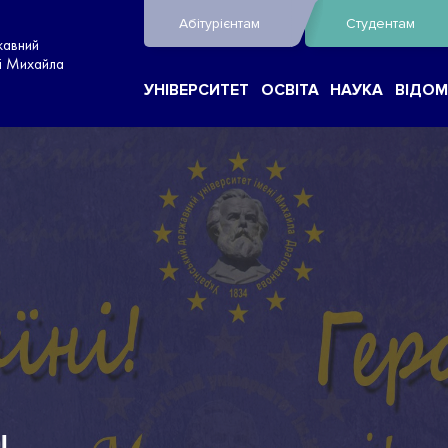
Абітурієнтам
Студентам
жавний
ні Михайла
УНІВЕРСИТЕТ
ОСВІТА
НАУКА
ВІДОМ