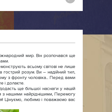
іжнародний мир. Він розпочався ще
ками.
демонструють всьому світові не лише
та гострий розум. Ви – надійний тил,
дому з фронту чоловіка... Перед вами
е і долаєте.
додасть ще більшої наснаги у нашій
ня з нашими найріднішими, Перемогу
’я! Цінуємо, любимо і поважаємо вас