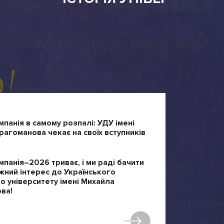
мпанія в самому розпалі: УДУ імені
агоманова чекає на своїх вступників
мпанія–2026 триває, і ми раді бачити
жний інтерес до Українського
 університету імені Михайла
ва!