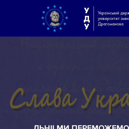
У
Український дер
Д
університет іме
Драгоманова
У
ІСТОРІЯ УНІВЕРСИТЕТУ