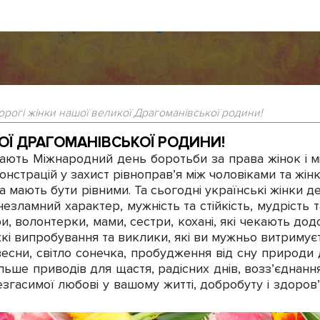
орогі жінки нашої великої Драгоманівської родини!
ОЇ ДРАГОМАНІВСЬКОЇ РОДИНИ!
чають Міжнародний день боротьби за права жінок і м
онстрацій у захист рівноправ’я між чоловіками та жін
 мають бути рівними. Та сьогодні українські жінки 
незламний характер, мужність та стійкість, мудрість 
ри, волонтерки, мами, сестри, кохані, які чекають до
і випробування та виклики, які ви мужньо витримуєт
есни, світло сонечка, пробудження від сну природи 
ільше приводів для щастя, радісних днів, возз’єднан
 незгасимої любові у вашому житті, добробуту і здоров