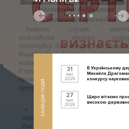
В Українському де
31
Михайла Драгоман
лип.
2026
конкурсу наукових
КАЛЕНДАР ПОДІЙ
27
Щиро вітаємо про
лип.
високою державно
2026