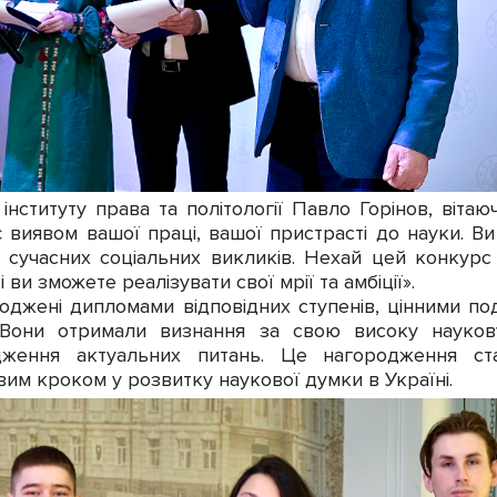
титуту права та політології Павло Горінов, вітаюч
 виявом вашої праці, вашої пристрасті до науки. Ви
ня сучасних соціальних викликів. Нехай цей конку
 ви зможете реалізувати свої мрії та амбіції».
ені дипломами відповідних ступенів, цінними под
 Вони отримали визнання за свою високу наукову 
ідження актуальних питань. Це нагородження с
ивим кроком у розвитку наукової думки в Україні.