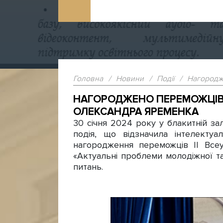
Головна
/
Новини
/
Події
/
Нагородже
НАГОРОДЖЕНО ПЕРЕМОЖЦІВ І
ОЛЕКСАНДРА ЯРЕМЕНКА
30 січня 2024 року у блакитній за
подія, що відзначила інтелекту
нагородження переможців ІІ Всеу
«Актуальні проблеми молодіжної т
питань.