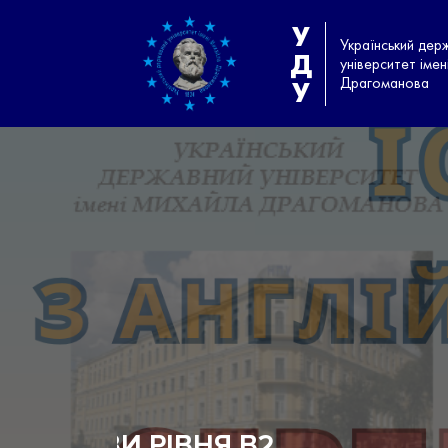
У
Український дер
Д
університет іме
Драгоманова
У
ПІДГОТОВЧЕ ВІДДІЛЕН