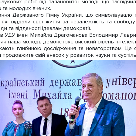
аукових робіт від талановитої молоді, що засвідчил
в та молодих вчених.
ня Державного Гімну України, що символізувало гл
 які віддали свої життя за незалежність та свобод
и та відданості ідеалам демократії.
 УДУ імені Михайла Драгоманова Володимир Лаврин
, як наша молодь демонструє високий рівень інтелек
жають глибиною дослідження та новаторством. Це с
и продовжите свій внесок у розвиток науки та суспіль