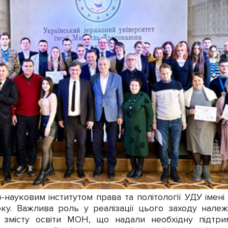
-науковим інститутом права та політології УДУ імен
у. Важлива роль у реалізації цього заходу належ
ії змісту освіти МОН, що надали необхідну підтр