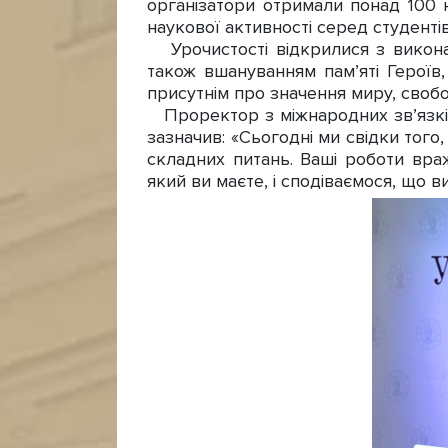
організатори отримали понад 100 н
наукової активності серед студенті
Урочистості відкрилися з виконан
також вшануванням пам’яті Героїв,
присутнім про значення миру, свобод
Проректор з міжнародних зв’язків
зазначив: «Сьогодні ми свідки того
складних питань. Ваші роботи вра
який ви маєте, і сподіваємося, що в