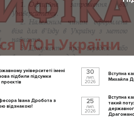
ржавному університеті імені
30
Вступна ка
ова підбили підсумки
лип.
Михайла Др
2026
 проєктів
Вступна ка
25
фесора Івана Дробота з
такий поту
ю відзнакою!
лип.
державного
2026
Драгомано