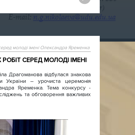
серед молоді імені Олександра Яременка
РОБІТ СЕРЕД МОЛОДІ ІМЕНІ
айла Драгоманова відбулася знакова
ки України – урочиста церемонія
сандра Яременка. Тема конкурсу -
осліджень та обговорення важливих