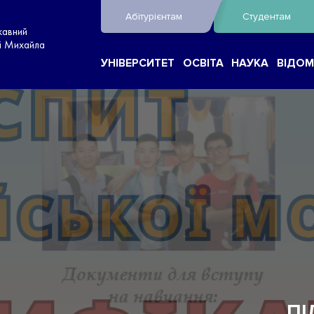
Абітурієнтам
Студентам
жавний
ні Михайла
УНІВЕРСИТЕТ
ОСВІТА
НАУКА
ВІДОМ
НЯ ДЛЯ ІНОЗЕМНИХ ГРОМАДЯН