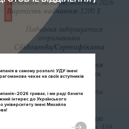
мпанія в самому розпалі: УДУ імені
агоманова чекає на своїх вступників
мпанія–2026 триває, і ми раді бачити
жний інтерес до Українського
 університету імені Михайла
ва!