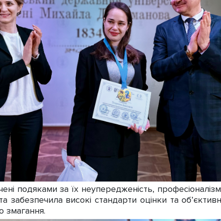
ні подяками за їх неупередженість, професіоналізм 
ота забезпечила високі стандарти оцінки та об’єктив
о змагання.