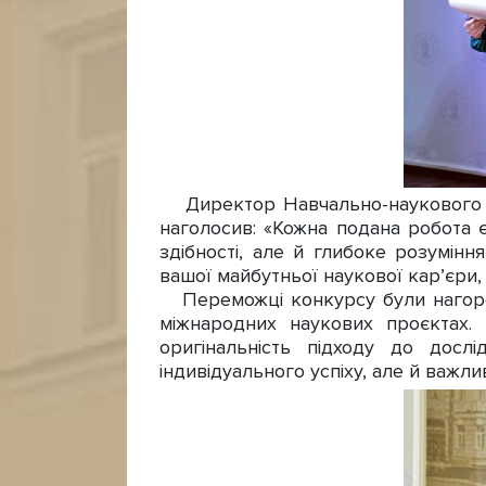
Директор Навчально-наукового інс
наголосив: «Кожна подана робота є
здібності, але й глибоке розумін
вашої майбутньої наукової кар’єри, і
Переможці конкурсу були нагородж
міжнародних наукових проєктах.
оригінальність підходу до досл
індивідуального успіху, але й важл