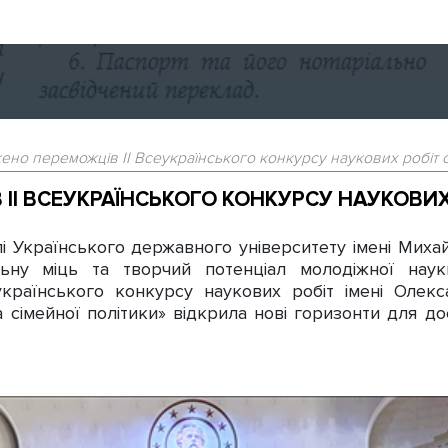
но переможців ІІ Всеукраїнського конкурсу наукових робіт 
І ВСЕУКРАЇНСЬКОГО КОНКУРСУ НАУКОВИХ 
лі Українського державного університету імені Мих
альну міць та творчий потенціал молодіжної нау
країнського конкурсу наукових робіт імені Олек
а сімейної політики» відкрила нові горизонти для д