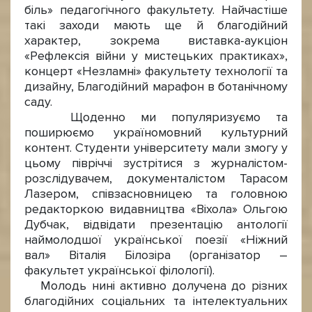
біль» педагогічного факультету. Найчастіше
такі заходи мають ще й благодійний
характер, зокрема виставка-аукціон
«Рефлексія війни у мистецьких практиках»,
концерт «Незламні» факультету технології та
дизайну, Благодійний марафон в ботанічному
саду.
Щоденно ми популяризуємо та
поширюємо україномовний культурний
контент. Студенти університету мали змогу у
цьому півріччі зустрітися з журналістом-
розслідувачем, документалістом Тарасом
Лазером, співзасновницею та головною
редакторкою видавництва «Віхола» Ольгою
Дубчак, відвідати презентацію антології
наймолодшої української поезії «Ніжний
вал» Віталія Білозіра (організатор –
факультет української філології).
Молодь нині активно долучена до різних
благодійних соціальних та інтелектуальних