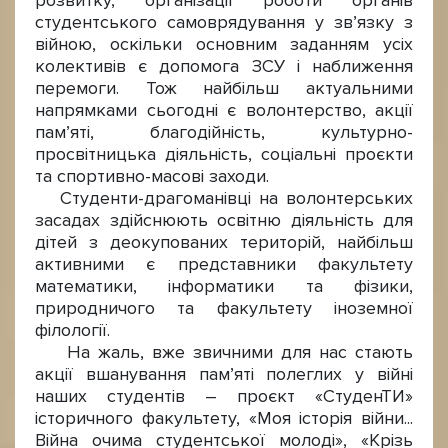
розвитку, організації роботи органів
студентського самоврядування у зв’язку з
війною, оскільки основним заданням усіх
колективів є допомога ЗСУ і наближення
перемоги. Тож найбільш актуальними
напрямками сьогодні є волонтерство, акції
пам’яті, благодійність, культурно-
просвітницька діяльність, соціальні проєкти
та спортивно-масові заходи.
Студенти-драгоманівці на волонтерських
засадах здійснюють освітню діяльність для
дітей з деокупованих територій, найбільш
активними є представники факультету
математики, інформатики та фізики,
природничого та факультету іноземної
філології.
На жаль, вже звичними для нас стають
акції вшанування пам’яті полеглих у війні
наших студентів – проєкт «СтуденТИ»
історичного факультету, «Моя історія війни...
Війна очима студентської молоді», «Крізь