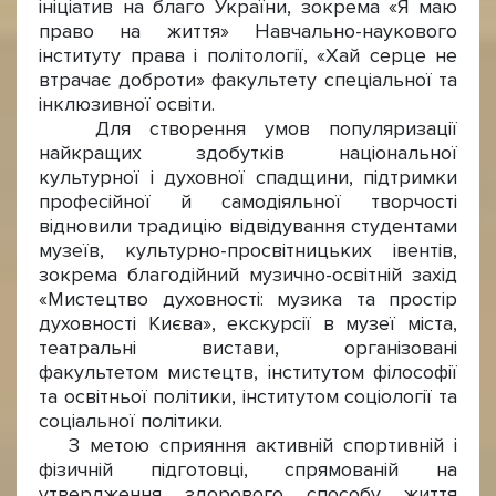
ініціатив на благо України, зокрема «Я маю
право на життя» Навчально-наукового
інституту права і політології, «Хай серце не
втрачає доброти» факультету спеціальної та
інклюзивної освіти.
Для створення умов популяризації
найкращих здобутків національної
культурної і духовної спадщини, підтримки
професійної й самодіяльної творчості
відновили традицію відвідування студентами
музеїв, культурно-просвітницьких івентів,
зокрема благодійний музично-освітній захід
«Мистецтво духовності: музика та простір
духовності Києва», екскурсії в музеї міста,
театральні вистави, організовані
факультетом мистецтв, інститутом філософії
та освітньої політики, інститутом соціології та
соціальної політики.
З метою сприяння активній спортивній і
фізичній підготовці, спрямованій на
утвердження здорового способу життя