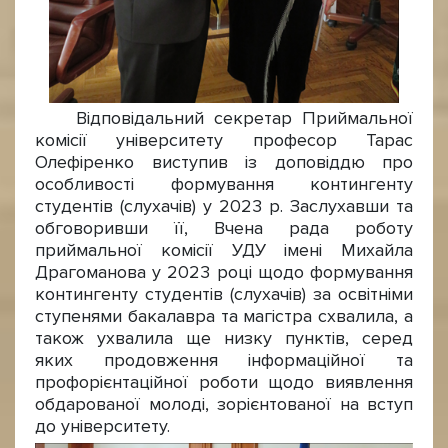
Відповідальний секретар Приймальної
комісії університету професор Тарас
Олефіренко виступив із доповіддю про
особливості формування контингенту
студентів (слухачів) у 2023 р. Заслухавши та
обговоривши її, Вчена рада роботу
приймальної комісії УДУ імені Михайла
Драгоманова у 2023 році щодо формування
контингенту студентів (слухачів) за освітніми
ступенями бакалавра та магістра схвалила, а
також ухвалила ще низку пунктів, серед
яких продовження інформаційної та
профорієнтаційної роботи щодо виявлення
обдарованої молоді, зорієнтованої на вступ
до університету.