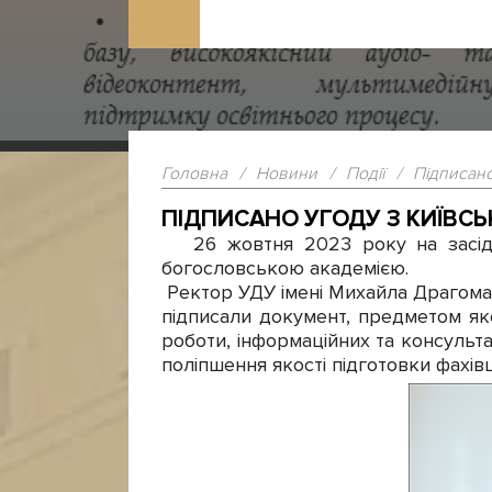
Головна
/
Новини
/
Події
/
Підписан
ПІДПИСАНО УГОДУ З КИЇВ
26 жовтня 2023 року на засідан
богословською академією.
Ректор УДУ імені Михайла Драгома
підписали документ, предметом яког
роботи, інформаційних та консульт
поліпшення якості підготовки фахівц