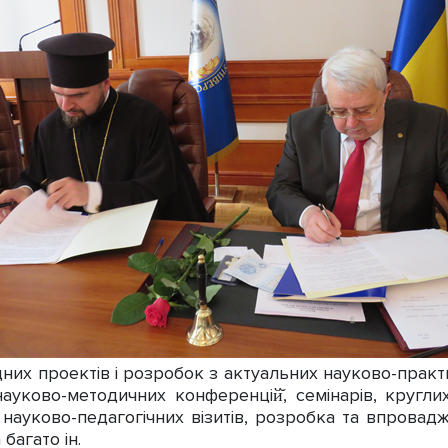
дних проектів і розробок з актуальних науково-прак
ауково-методичних конференцій̆, семінарів, круглих
і науково-педагогічних візитів, розробка та впрова
багато ін.