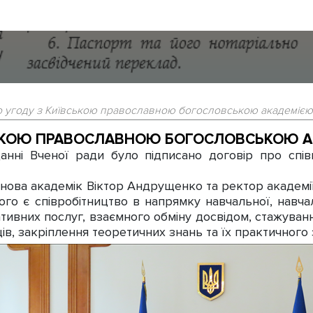
о угоду з Київською православною богословською академією
СЬКОЮ ПРАВОСЛАВНОЮ БОГОСЛОВСЬКОЮ 
ні Вченої ради було підписано договір про спі
нова академік Віктор Андрущенко та ректор академ
о є співробітництво в напрямку навчальної, навчал
ативних послуг, взаємного обміну досвідом, стажування
ів, закріплення теоретичних знань та їх практичного