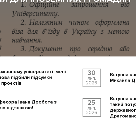
ржавному університеті імені
30
Вступна ка
ова підбили підсумки
лип.
Михайла Др
2026
 проєктів
Вступна ка
25
фесора Івана Дробота з
такий поту
ю відзнакою!
лип.
державного
2026
Драгомано