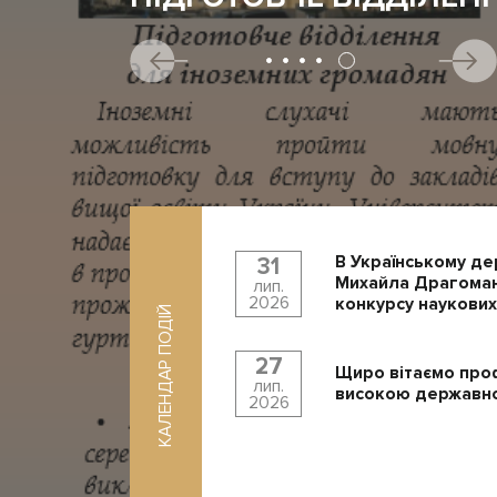
В Українському де
31
Михайла Драгоман
лип.
2026
конкурсу наукових
КАЛЕНДАР ПОДІЙ
27
Щиро вітаємо про
лип.
високою державно
2026