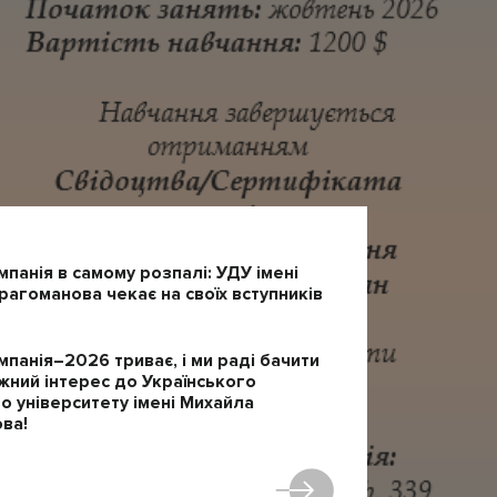
мпанія в самому розпалі: УДУ імені
агоманова чекає на своїх вступників
мпанія–2026 триває, і ми раді бачити
жний інтерес до Українського
 університету імені Михайла
ва!