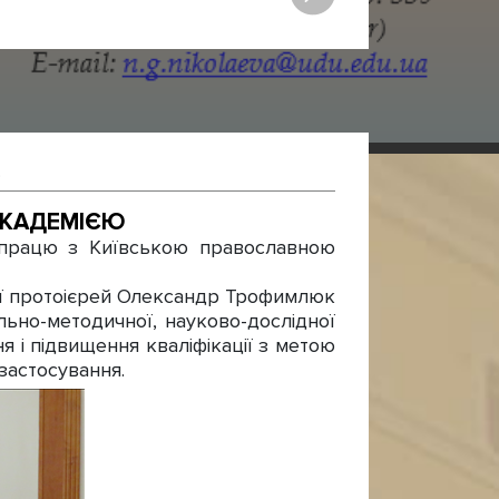
АКАДЕМІЄЮ
впрацю з Київською православною
ії протоієрей Олександр Трофимлюк
ьно-методичної, науково-дослідної
 і підвищення кваліфікації з метою
 застосування.