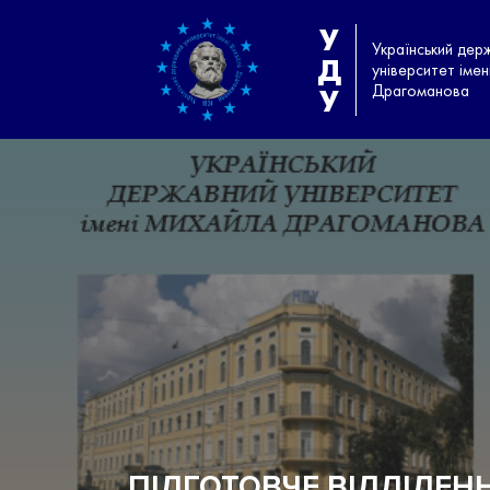
У
Український дер
Д
університет іме
Драгоманова
У
ПІДГОТОВЧЕ ВІДДІЛЕН