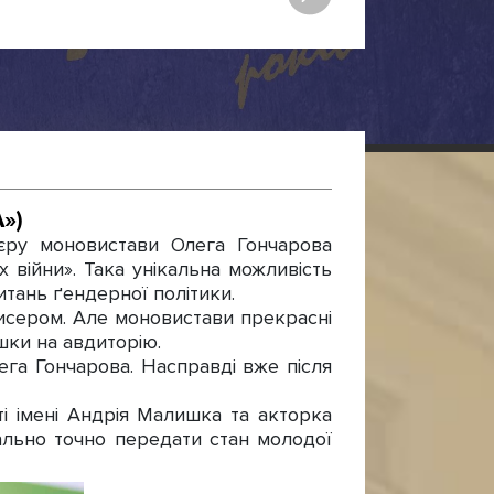
»)
ру моновистави Олега Гончарова
 війни». Така унікальна можливість
тань ґендерної політики.
жисером. Але моновистави прекрасні
ішки на авдиторію.
га Гончарова. Насправді вже після
і імені Андрія Малишка та акторка
ально точно передати стан молодої