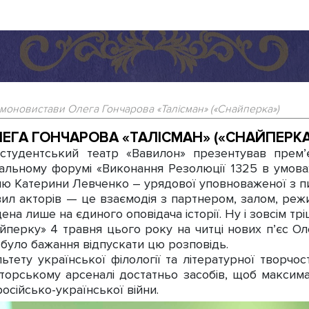
моновистави Олега Гончарова «Талісман» («Снайперка»)
ЕГА ГОНЧАРОВА «ТАЛІСМАН» («СНАЙПЕРКА
удентський театр «Вавилон» презентував прем’є
нальному форумі «Виконання Резолюції 1325 в умовах
ню Катерини Левченко – урядової уповноваженої з пи
вил акторів — це взаємодія з партнером, залом, ре
ена лише на єдиного оповідача історії. Ну і зовсім тр
ерку» 4 травня цього року на читці нових п’єс Оле
було бажання відпускати цю розповідь.
ету української філології та літературної творчост
торському арсеналі достатньо засобів, щоб максим
осійсько-української війни.