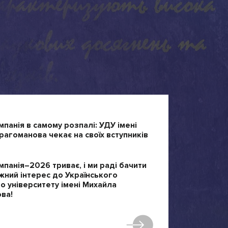
мпанія в самому розпалі: УДУ імені
агоманова чекає на своїх вступників
мпанія–2026 триває, і ми раді бачити
жний інтерес до Українського
 університету імені Михайла
ва!