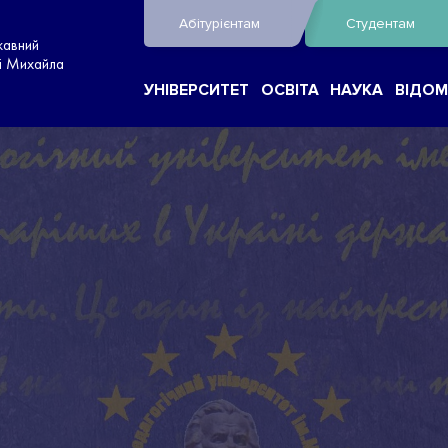
Абітурієнтам
Студентам
жавний
ні Михайла
УНІВЕРСИТЕТ
ОСВІТА
НАУКА
ВІДОМ