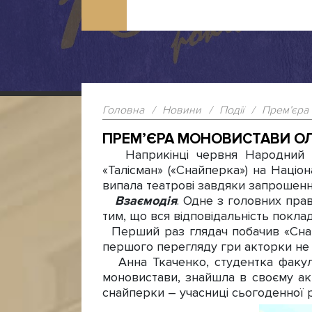
Головна
/
Новини
/
Події
/
Прем’єра 
ПРЕМ’ЄРА МОНОВИСТАВИ ОЛ
Наприкінці червня Народний ст
«Талісман» («Снайперка») на Націо
випала театрові завдяки запрошен
Взаємодія
. Одне з головних пра
тим, що вся відповідальність поклад
Перший раз глядач побачив «Снайп
першого перегляду гри акторки не 
Анна Ткаченко, студентка факульт
моновистави, знайшла в своєму ак
снайперки – учасниці сьогоденної р