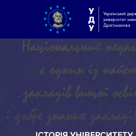
У
Український дер
Д
університет іме
Драгоманова
У
ІСТОРІЯ УНІВЕРСИТЕТУ