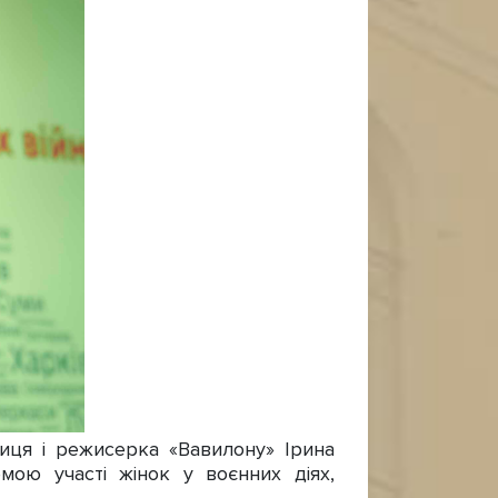
иця і режисерка «Вавилону» Ірина
мою участі жінок у воєнних діях,