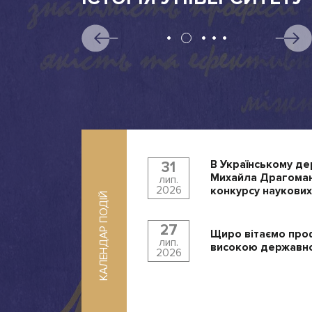
В Українському де
31
Михайла Драгоман
лип.
2026
конкурсу наукових
КАЛЕНДАР ПОДІЙ
27
Щиро вітаємо про
лип.
високою державно
2026