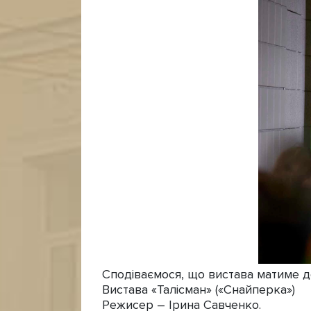
Сподіваємося, що вистава матиме до
Вистава «Талісман» («Снайперка»)
Режисер – Ірина Савченко.