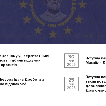
ржавному університеті імені
30
Вступна ка
ова підбили підсумки
лип.
Михайла Др
2026
 проєктів
Вступна ка
25
фесора Івана Дробота з
такий поту
ю відзнакою!
лип.
державного
2026
Драгомано