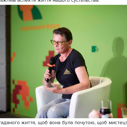
ажливі аспекти життя нашого суспільства.
аданого життя, щоб вона була почутою, щоб мистецт