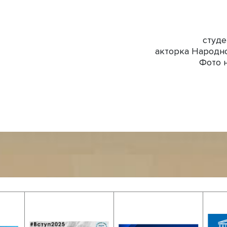
студе
акторка Народно
Фото н