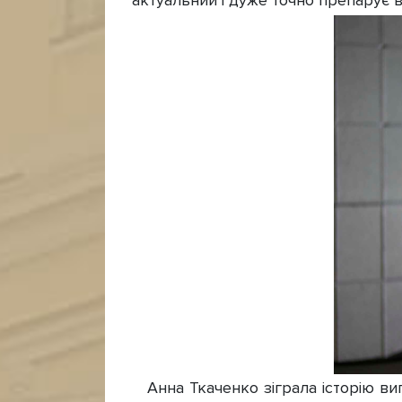
актуальний і дуже точно препарує в
Анна Ткаченко зіграла історію виг