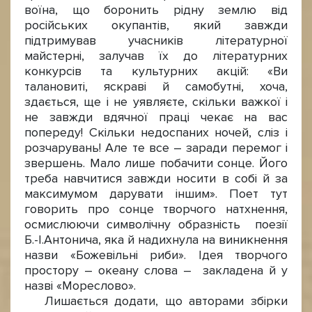
воїна, що боронить рідну землю від
російських окупантів, який завжди
підтримував учасників літературної
майстерні, залучав їх до літературних
конкурсів та культурних акцій: «Ви
талановиті, яскраві й самобутні, хоча,
здається, ще і не уявляєте, скільки важкої і
не завжди вдячної праці чекає на вас
попереду! Скільки недоспаних ночей, сліз і
розчарувань! Але те все – заради перемог і
звершень. Мало лише побачити сонце. Його
треба навчитися завжди носити в собі й за
максимумом дарувати іншим». Поет тут
говорить про сонце творчого натхнення,
осмислюючи символічну образність поезії
Б.-І.Антонича, яка й надихнула на виникнення
назви «Божевільні риби». Ідея творчого
простору – океану слова – закладена й у
назві «Мореслово».
Лишається додати, що авторами збірки