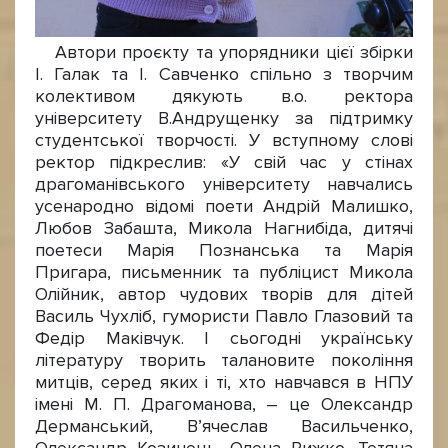
Автори проєкту та упорядники цієї збірки
І. Галак та І. Савченко спільно з творчим
колективом дякують в.о. ректора
університету В.Андрущенку за підтримку
студентської творчості. У вступному слові
ректор підкреслив: «У свій час у стінах
драгоманівського університету навчались
усенародно відомі поети Андрій Малишко,
Любов Забашта, Микола Нагнибіда, дитячі
поетеси Марія Познанська та Марія
Пригара, письменник та публіцист Микола
Олійник, автор чудових творів для дітей
Василь Чухліб, гумористи Павло Глазовий та
Федір Маківчук. І сьогодні українську
літературу творить талановите покоління
митців, серед яких і ті, хто навчався в НПУ
імені М. П. Драгоманова, – це Олександр
Дерманський, В’ячеслав Васильченко,