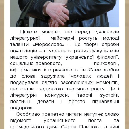
Цілком імовірно, що серед сучасників
літературної майстерні ростуть молоді
таланти. «Мореслово» – це творчі спроби
початківців – студентів із різних факультетів
нашого університету: української філології,
соціально-правового, психології,
інформатики, історичного та ін. Саме любов
до слова здружила молодих людей і
подарувала багато захоплюючих моментів,
що стали сходинкою творчого росту. Це і
літературні конкурси, творчі зустрічі,
поетичні дебати і просто пізнавальні
подорожі.
Особливо трепетно читати напутнє слово
відомого українського поета та
громадського діяча Сергія Пантюка, а нині