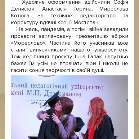
Художнє оформлення здійснили Софія
Денисюк, Анастасія Терина, Мирослава
Котюга. За технічне редакторство та
коректуру вдячні Ксенії Мостєпан.
На жаль, пандемія, а потім і війна завадили
провести заплановану презентацію збірки
«Мореслово». Частина його учасників вже
стали випускниками нашого університету.
Тож керівниця проєкту Інна Галак напутньо
бажає їм усім не втрачати віри і ніколи не
гасити сонця творчості в своїй душі.