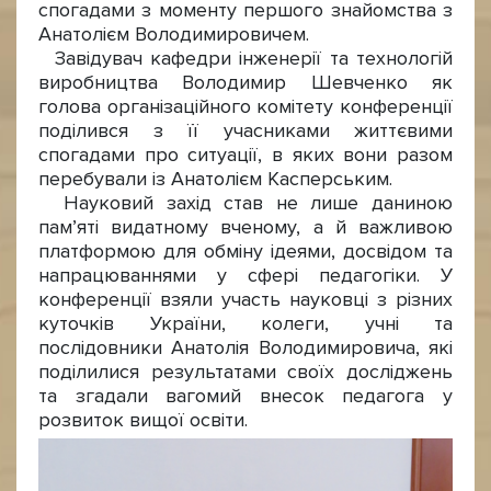
спогадами з моменту першого знайомства з
Анатолієм Володимировичем.
Завідувач кафедри інженерії та технологій
виробництва Володимир Шевченко як
голова організаційного комітету конференції
поділився з її учасниками життєвими
спогадами про ситуації, в яких вони разом
перебували із Анатолієм Касперським.
Науковий захід став не лише даниною
пам’яті видатному вченому, а й важливою
платформою для обміну ідеями, досвідом та
напрацюваннями у сфері педагогіки. У
конференції взяли участь науковці з різних
куточків України, колеги, учні та
послідовники Анатолія Володимировича, які
поділилися результатами своїх досліджень
та згадали вагомий внесок педагога у
розвиток вищої освіти.