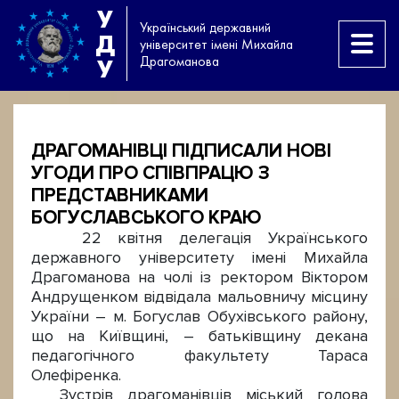
У
Український державний
Д
університет імені Михайла
Драгоманова
У
ДРАГОМАНІВЦІ ПІДПИСАЛИ НОВІ
УГОДИ ПРО СПІВПРАЦЮ З
ПРЕДСТАВНИКАМИ
БОГУСЛАВСЬКОГО КРАЮ
22 квітня делегація Українського
державного університету імені Михайла
Драгоманова на чолі із ректором Віктором
Андрущенком відвідала мальовничу місцину
України – м. Богуслав Обухівського району,
що на Київщині, – батьківщину декана
педагогічного факультету Тараса
Олефіренка.
Зустрів драгоманівців міський голова