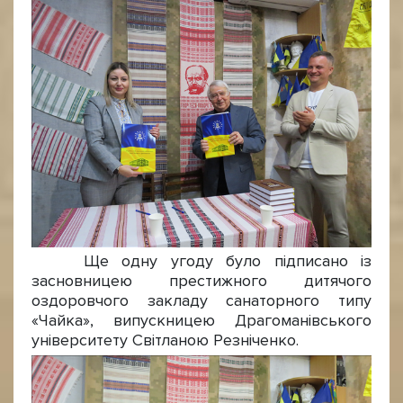
Ще одну угоду було підписано із
засновницею престижного дитячого
оздоровчого закладу санаторного типу
«Чайка», випускницею Драгоманівського
університету Світланою Резніченко.