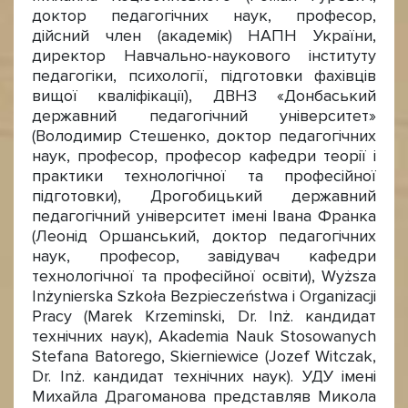
доктор педагогічних наук, професор,
дійсний член (академік) НАПН України,
директор Навчально-наукового інституту
педагогіки, психології, підготовки фахівців
вищої кваліфікації), ДВНЗ «Донбаський
державний педагогічний університет»
(Володимир Стешенко, доктор педагогічних
наук, професор, професор кафедри теорії і
практики технологічної та професійної
підготовки), Дрогобицький державний
педагогічний університет імені Івана Франка
(Леонід Оршанський, доктор педагогічних
наук, професор, завідувач кафедри
технологічної та професійної освіти), Wyższa
Inżynierska Szkoła Bezpieczeństwa i Organizacji
Pracy (Marek Krzeminski, Dr. Inż. кандидат
технічних наук), Akademia Nauk Stosowanych
Stefana Batorego, Skierniewice (Jozef Witczak,
Dr. Inż. кандидат технічних наук). УДУ імені
Михайла Драгоманова представляв Микола