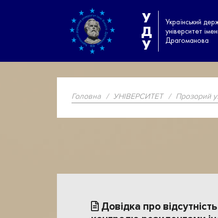
У
Український дер
Д
університет іме
Драгоманова
У
Головна
/
УНІВЕРСИТЕТ
/
Прозорий у
Довідка про відсутність