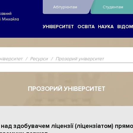
Абітурієнтам
Студентам
жавний
ні Михайла
УНІВЕРСИТЕТ
ОСВІТА
НАУКА
ВІДОМ
ніверситет
/
Ресурси
/
Прозорий університет
ПРОЗОРИЙ УНІВЕРСИТЕТ
 над здобувачем ліцензії (ліцензіатом) пря