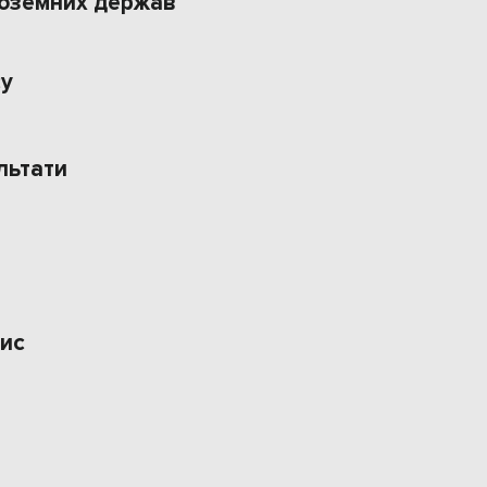
ноземних держав
су
льтати
ис