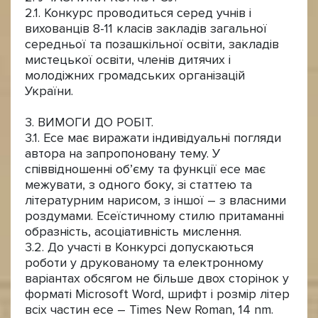
2.1. Конкурс проводиться серед учнів і
вихованців 8-11 класів закладів загальної
середньої та позашкільної освіти, закладів
мистецької освіти, членів дитячих і
молодіжних громадських організацій
України.
3. ВИМОГИ ДО РОБІТ.
3.1. Есе має виражати індивідуальні погляди
автора на запропоновану тему. У
співвідношенні об’єму та функції есе має
межувати, з одного боку, зі статтею та
літературним нарисом, з іншої – з власними
роздумами. Есеїстичному стилю притаманні
образність, асоціативність мислення.
3.2. До участі в Конкурсі допускаються
роботи у друкованому та електронному
варіантах обсягом не більше двох сторінок у
форматі Microsoft Word, шрифт і розмір літер
всіх частин есе – Times New Roman, 14 nm.