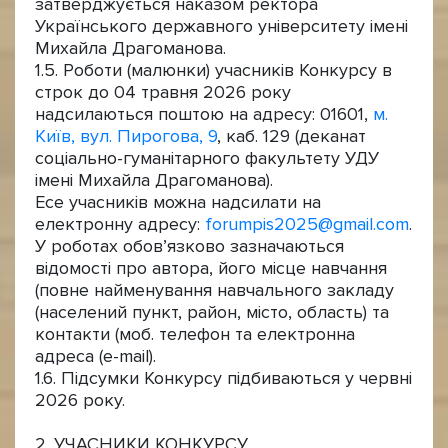
затверджується наказом ректора
Українського державного університету імені
Михайла Драгоманова.
1.5. Роботи (малюнки) учасників Конкурсу в
строк до 04 травня 2026 року
надсилаються поштою на адресу: 01601,
м.
Київ, вул. Пирогова, 9
, каб. 129 (деканат
соціально-гуманітарного факультету УДУ
імені Михайла Драгоманова).
Есе учасників можна надсилати на
електронну адресу:
forumpis2025@gmail.com
.
У роботах обов’язково зазначаються
відомості про автора, його місце навчання
(повне найменування навчального закладу
(населений пункт, район, місто, область) та
контакти (моб. телефон та електронна
адреса (e-mail).
1.6. Підсумки Конкурсу підбиваються у червні
2026 року.
2. УЧАСНИКИ КОНКУРСУ.