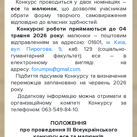
Конкурс проводиться у двох номінаціях –
есе
та
малюнок
, що дозволяє учасникам
обрати форму творчого самовираження
відповідно до власних здібностей.
Конкурсні роботи приймаються до 04
травня 2026 року:
малюнки – поштовим
відправленням за адресою: 01601,
м. Київ,
вул. Пирогова, 9
, каб. 129 (соціально-
гуманітарний факультет); есе – в
електронному вигляді на
адресу:
forumpis@gmail.com
.
Підбиття підсумків Конкурсу та визначення
переможців заплановано на червень 2026
року.
Додаткову інформацію можна отримати в
організаційному комітеті Конкурсу за
телефоном: 063-549-84-10.
ПОЛОЖЕННЯ
про проведення ІІІ Всеукраїнського
конкурсу есе та малюнків