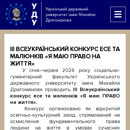
У
Український державний
Д
університет імені Михайла
Драгоманова
У
III ВСЕУКРАЇНСЬКИЙ КОНКУРС ЕСЕ ТА
МАЛЮНКІВ «Я МАЮ ПРАВО НА
ЖИТТЯ»
У січні–червні 2026 року соціально-
гуманітарний факультет Українського
державного університету імені Михайла
Драгоманова проводить
III Всеукраїнський
конкурс есе та малюнків «Я маю ПРАВО
на життя».
Конкурс організовано як відкритий
освітньо-культурний захід, спрямований на
осмислення фундаментального права
людини на життя в умовах сучасних