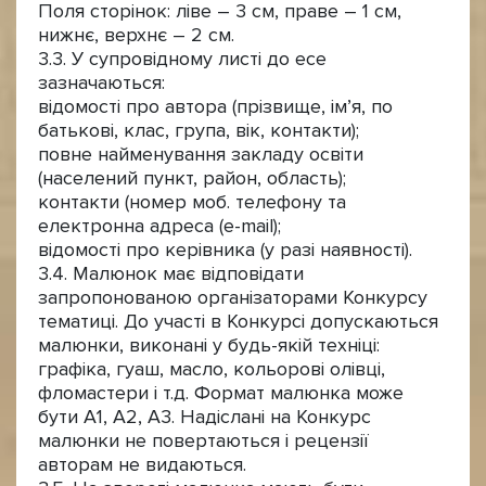
Поля сторінок: ліве – 3 см, праве – 1 см,
нижнє, верхнє – 2 см.
3.3. У супровідному листі до есе
зазначаються:
відомості про автора (прізвище, ім’я, по
батькові, клас, група, вік, контакти);
повне найменування закладу освіти
(населений пункт, район, область);
контакти (номер моб. телефону та
електронна адреса (e-mail);
відомості про керівника (у разі наявності).
3.4. Малюнок має відповідати
запропонованою організаторами Конкурсу
тематиці. До участі в Конкурсі допускаються
малюнки, виконані у будь-якій техніці:
графіка, гуаш, масло, кольорові олівці,
фломастери і т.д. Формат малюнка може
бути А1, А2, А3. Надіслані на Конкурс
малюнки не повертаються і рецензії
авторам не видаються.