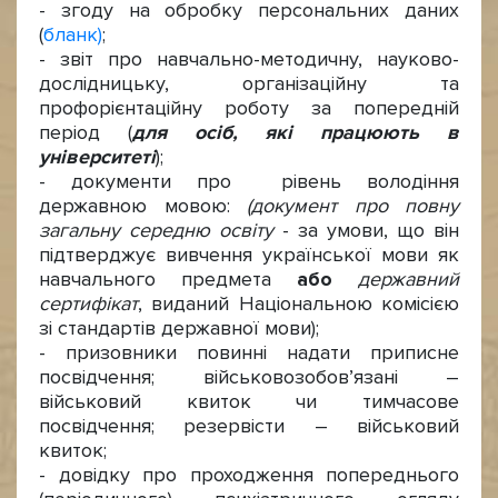
- згоду на обробку персональних даних
(
бланк)
;
- звіт про навчально-методичну, науково-
дослідницьку, організаційну та
профорієнтаційну роботу за попередній
період (
для осіб, які працюють в
університеті
);
- документи про рівень володіння
державною мовою:
(документ про повну
загальну середню освіту
- за умови, що він
підтверджує вивчення української мови як
навчального предмета
або
державний
сертифікат
, виданий Національною комісією
зі стандартів державної мови);
- призовники повинні надати приписне
посвідчення; військовозобов’язані –
військовий квиток чи тимчасове
посвідчення; резервісти – військовий
квиток;
- довідку про проходження попереднього