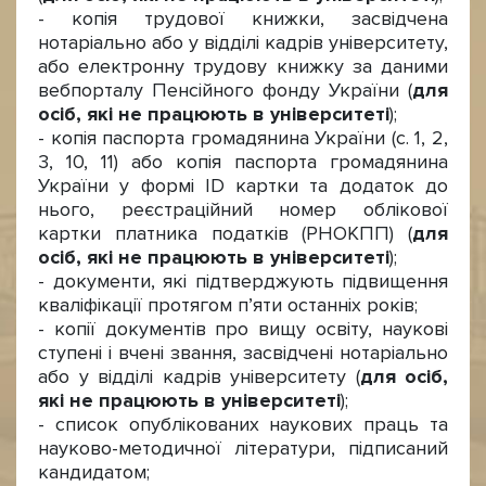
- копія трудової книжки, засвідчена
нотаріально або у відділі кадрів університету,
або електронну трудову книжку за даними
вебпорталу Пенсійного фонду України (
для
осіб, які не працюють в університеті
);
- копія паспорта громадянина України (с. 1, 2,
3, 10, 11) або копія паспорта громадянина
України у формі ID картки та додаток до
нього, реєстраційний номер облікової
картки платника податків (РНОКПП) (
для
осіб, які не працюють в університеті
);
- документи, які підтверджують підвищення
кваліфікації протягом п’яти останніх років;
- копії документів про вищу освіту, наукові
ступені і вчені звання, засвідчені нотаріально
або у відділі кадрів університету (
для осіб,
які не працюють в університеті
);
- список опублікованих наукових праць та
науково-методичної літератури, підписаний
кандидатом;