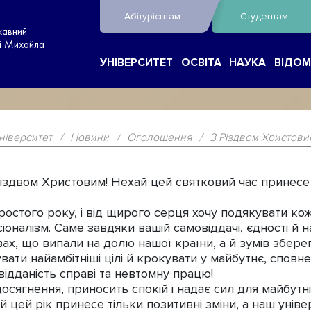
Абітурієнтам
Студентам
жавний
ні Михайла
УНІВЕРСИТЕТ
ОСВІТА
НАУКА
ВІДОМ
ніверситет
/
Новини
/
Оголошення
/
З Різдвом Христови
Різдвом Христовим! Нехай цей святковий час принесе 
стого року, і від щирого серця хочу подякувати ко
іоналізм. Саме завдяки вашій самовіддачі, єдності й 
ах, що випали на долю нашої країни, а й зумів збер
увати найамбітніші цілі й крокувати у майбутнє, спов
ідданість справі та невтомну працю!
осягнення, приносить спокій і надає сил для майбутн
ай цей рік принесе тільки позитивні зміни, а наш уні