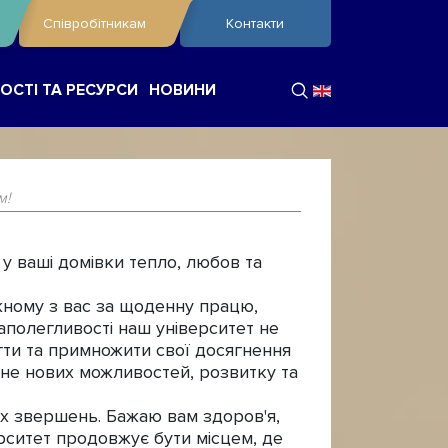
Співробітникам
Контакти
ОСТІ ТА РЕСУРСИ
НОВИНИ
м!
у ваші домівки тепло, любов та
жному з вас за щоденну працю,
наполегливості наш університет не
егти та примножити свої досягнення
нене нових можливостей, розвитку та
іх звершень. Бажаю вам здоров'я,
верситет продовжує бути місцем, де