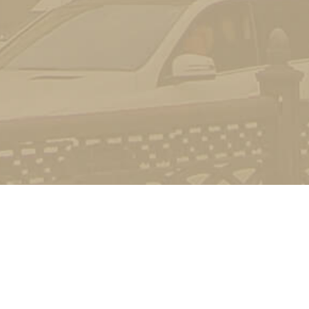
Контакт
01601, м.
гоманова
(044) 23