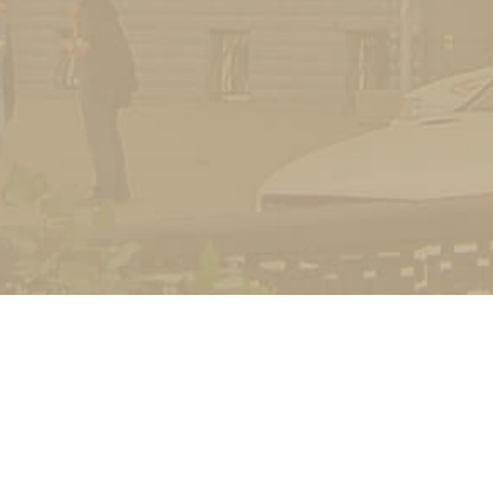
УНІВЕРСИТЕТ
Історія університету
Сторінка Михайла Дра
Структура