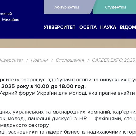
Абітурієнтам
Студентам
жавний
ні Михайла
УНІВЕРСИТЕТ
ОСВІТА
НАУКА
ВІДОМ
ніверситет
/
Новини
/
Оголошення
/
CAREER EXPO 2025
ситету запрошує здобувачів освіти та випускників ун
2025 року з 10.00 до 18.00
год.
єрний форум України для молоді, яка прагне знайти с
них українських та міжнародних компаній, кар’єрних с
к молоді, панельні дискусії з HR – фахівцями, стенд
ромадського сектору.
ці, засновники та лідери бізнесі із надихаючими істор