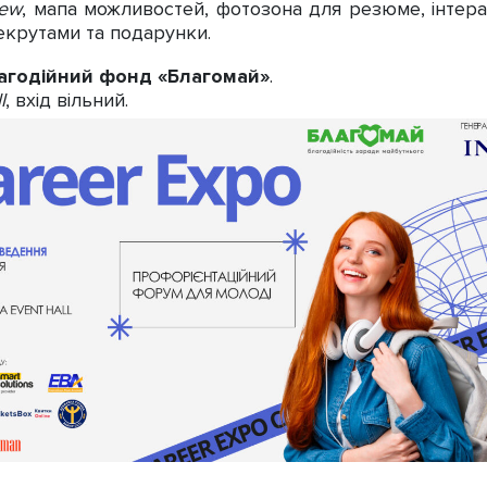
iew
, мапа можливостей, фотозона для резюме, інтерак
рекрутами та подарунки.
агодійний фонд «Благомай»
.
l
, вхід вільний.