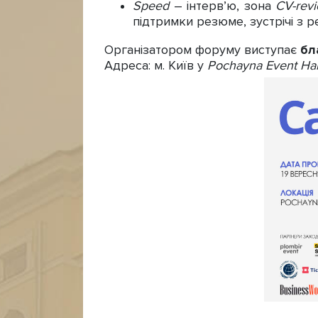
Speed
– інтерв’ю, зона
С
V
-
rev
підтримки резюме, зустрічі з 
Організатором форуму виступає
бл
Адреса: м. Київ у
Pochayna E
vent
Hal