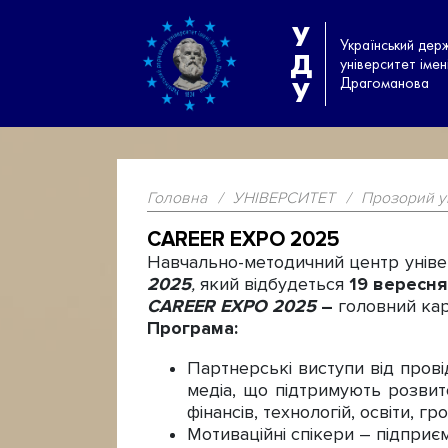
У
Український дер
Д
університет іме
Драгоманова
У
Головна
/
УНІВЕРСИТЕТ
/
Прозорий у
CAREER EXPO 2025
Навчально-методичний центр універ
2025
,
який відбудеться
19
вересня 
CAREER
EXPO
2025
–
головний кар’
Програма
:
Партнерські виступи від провід
медіа, що підтримують розвито
фінансів, технологій, освіти, г
Мотиваційні спікери – підприєм