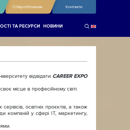
Співробітникам
Контакти
ОСТІ ТА РЕСУРСИ
НОВИНИ
іверситету відвідати
CAREER EXPO
воє місце в професійному світі.
ервісів, освітніх проєктів, а також
и компаній у сфері ІТ, маркетингу,
іями.