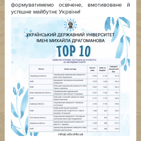
формуватимемо освічене, вмотивоване й
успішне майбутнє України!