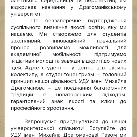
освітнього середовища та перспектив, які
відкриває навчання у Драгоманівському
університеті.
Це беззаперечне підтвердження
суспільного визнання якості освіти, яку ми
надаємо. Ми створюємо для студентів
захопливий, інноваційний навчальний
процес, розвиваємо можливості для
академічної мобільності, підтримуємо
ініціативи молоді та завжди відкриті до нових
ідей. Адже студент – у центрі всіх зусиль
колективу, а студентоцентризм – головний
принцип нашої діяльності. УДУ імені Михайла
Драгоманова – це поєднання багаторічних
традицій із новаторським підходом,
гарантований знак якості та ключ до
професійного зростання.
Запрошуємо приєднуватися до нашої
університетської спільноти! Вступайте до
УДУ імені Михайла Драгоманова! Разом ми