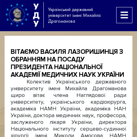
У
Український державний
Д
університет імені Михайла
Драгоманова
У
ВІТАЄМО ВАСИЛЯ ЛАЗОРИШИНЦЯ З
ОБРАННЯМ НА ПОСАДУ
ПРЕЗИДЕНТА НАЦІОНАЛЬНОЇ
АКАДЕМІЇ МЕДИЧНИХ НАУК УКРАЇНИ
Колектив Українського державного
університету імені Михайла Драгоманова
щиро вітає члена Наглядової ради
університету, українського кардіохірурга,
академіка НАМН України, академіка НАН
України, доктора медичних наук, професора,
заслуженого лікаря України, директора
Національного інституту серцево-судинної
хірургії імені Миколи Амосова НАМН