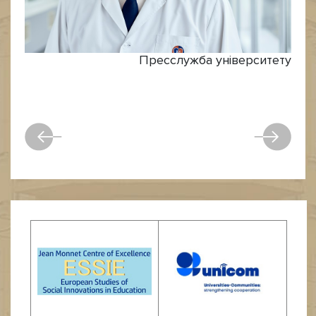
Пресслужба університету