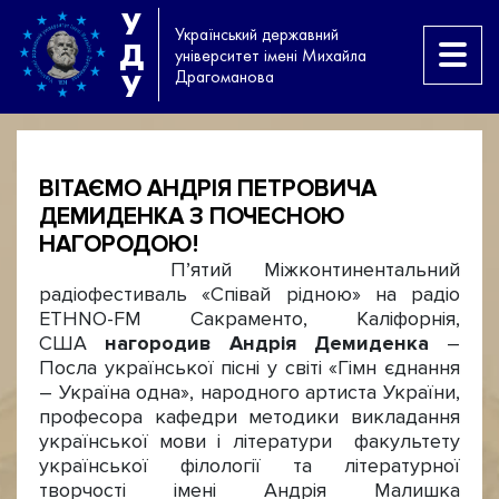
У
Український державний
Д
університет імені Михайла
Драгоманова
У
ВІТАЄМО АНДРІЯ ПЕТРОВИЧА
ДЕМИДЕНКА З ПОЧЕСНОЮ
НАГОРОДОЮ!
П’ятий Міжконтинентальний
радіофестиваль «Співай рідною» на радіо
ETHNO-FM Сакраменто, Каліфорнія,
США
нагородив Андрія Демиденка
–
Посла української пісні у світі «Гімн єднання
– Україна одна», народного артиста України,
професора кафедри методики викладання
української мови і літератури факультету
української філології та літературної
творчості імені Андрія Малишка