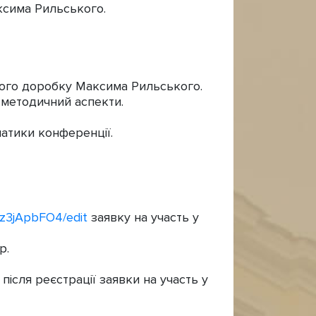
аксима Рильського.
рчого доробку Максима Рильського.
, методичний аспекти.
атики конференції.
z3jApbFO4/edit
заявку на участь у
р.
сля реєстрації заявки на участь у