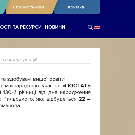
Співробітникам
Контакти
ОСТІ ТА РЕСУРСИ
НОВИНИ
і в конференції!
та здобувачі вищої освіти!
з міжнародною участю
«ПОСТАТЬ
й 130-й річниці від дня народження
а Рильського, яка відбудеться
22 –
оманова.