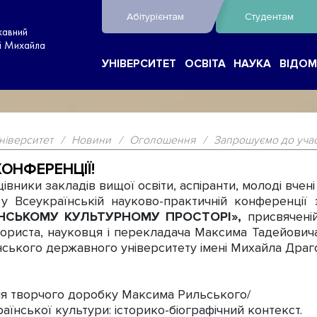
Абітурієнтам
Студентам
жавний
ні Михайла
УНІВЕРСИТЕТ
ОСВІТА
НАУКА
ВІДОМ
ніверситет
/
Новини
/
Оголошення
/
Запрошуємо до участ
ОНФЕРЕНЦІЇ!
ники закладів вищої освіти, аспіранти, молоді вчені 
Всеукраїнській науково-практичній конференції 
ЇНСЬКОМУ КУЛЬТУРНОМУ ПРОСТОРІ»,
присвячені
ориста, науковця і перекладача Максима Тадейович
їнського державного університету імені Михайла Драг
ція творчого доробку Максима Рильського/
аїнської культури: історико-біографічний контекст.