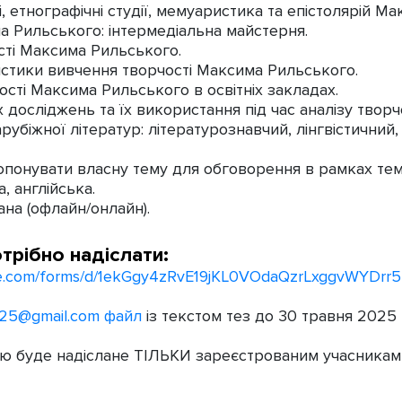
, етнографічні студії, мемуаристика та епістолярій М
ма Рильського: інтермедіальна майстерня.
сті Максима Рильського.
ристики вивчення творчості Максима Рильського.
ості Максима Рильського в освітніх закладах.
х досліджень та їх використання під час аналізу тво
зарубіжної літератур: літературознавчий, лінгвістичний
понувати власну тему для обговорення в рамках тем
, англійська.
на (офлайн/онлайн).
трібно надіслати:
gle.com/forms/d/1ekGgy4zRvE19jKL0VOdaQzrLxggvWYDrr5
025@gmail.com
файл
із текстом тез до 30 травня 2025 
 буде надіслане ТІЛЬКИ зареєстрованим учасникам пі