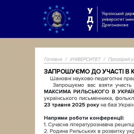
У
Український дер
Д
університет іме
Драгоманова
У
Головна
/
УНІВЕРСИТЕТ
/
Прозорий у
ЗАПРОШУЄМО ДО УЧАСТІ В К
Шановні науково-педагогічні праців
Запрошуємо вас взяти участь у 
МАКСИМА РИЛЬСЬКОГО В УКРА
українського письменника, фолькл
23 травня 2025 року
на базі Укра
Напрями роботи конференції:
1. Сучасна літературознавча рецеп
2. Родина Рильських в розвитку укр