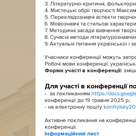
3. Літературно-критичні, фольклорні
4. Мистецькі обрії творчості Макси
5. Перекладознавчі аспекти творчо
6. Мовознавчі та стильові характе
7. Методичні засади вивчення творч
8. Сучасні методи літературознавчи
9. Актуальні питання української і 
Учасники конференції можуть запро
Робочі мови конференції: українська
Форми участі в конференції:
зміша
Для участі в конференції по
-
за покликанням
https://docs.goo
конференції до 19 травня 2025 р.;
- на електронну пошту
konfrylsky2
Активне покликання на конференцію
конференції.
Інформаційний лист