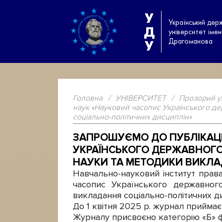
У
Український дер
Д
університет іме
Драгоманова
У
Головна
/
УНІВЕРСИТЕТ
/
Прозорий у
наук «Науковий часопис Українського дер
соціально-політичних дисциплін»
ЗАПРОШУЄМО ДО ПУБЛІКАЦІ
УКРАЇНСЬКОГО ДЕРЖАВНОГО 
НАУКИ ТА МЕТОДИКИ ВИКЛА
Навчально-науковий інститут права
часопис Українського державного
викладання соціально-політичних д
До 1 квітня 2025 р. журнал приймає
Журналу присвоєно категорію «Б» фа