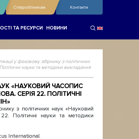
Співробітникам
Контакти
ОСТІ ТА РЕСУРСИ
НОВИНИ
кації у фаховому збірнику з політичних
Політичні науки та методики викладання
НАУК «НАУКОВИЙ ЧАСОПИС
А. СЕРІЯ 22. ПОЛІТИЧНІ
ІН»
ірнику з політичних наук «Науковий
 22. Політичні науки та методики
s International.