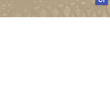
и
Київ, вул. Пирогова, 9
4-11-08
Зворотній зв'язок