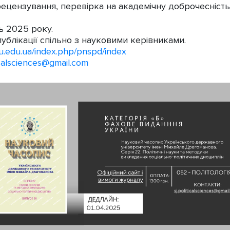
ецензування, перевірка на академічну доброчесність
ь 2025 року.
ублікації спільно з науковими керівниками.
udu.edu.ua/index.php/pnspd/index
ticalsciences@gmail.com