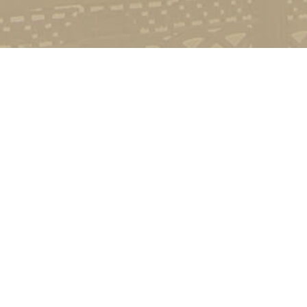
Контакт
01601, м.
гоманова
(044) 23
Соціально-психологічна підтримка