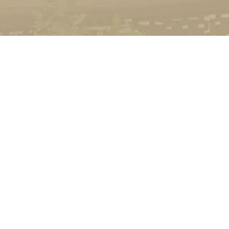
УНІВЕРСИТЕТ
Історія університету
Сторінка Михайла Дра
Структура
Прозорий університет
Контакти
Стати студентом