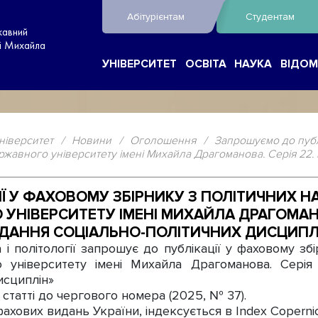
Абітурієнтам
Студентам
жавний
ні Михайла
УНІВЕРСИТЕТ
ОСВІТА
НАУКА
ВІДОМ
ніверситет
/
Новини
/
Оголошення
/
Запрошуємо до публі
жавного університету імені Михайла Драгоманова. Серія 22. 
Ї У ФАХОВОМУ ЗБІРНИКУ З ПОЛІТИЧНИХ 
УНІВЕРСИТЕТУ ІМЕНІ МИХАЙЛА ДРАГОМАНОВ
ДАННЯ СОЦІАЛЬНО-ПОЛІТИЧНИХ ДИСЦИПЛ
 і політології запрошує до публікації у фаховому зб
 університету імені Михайла Драгоманова. Серія
исциплін»
 статті до чергового номера (2025, № 37).
хових видань України, індексується в Index Copernicu