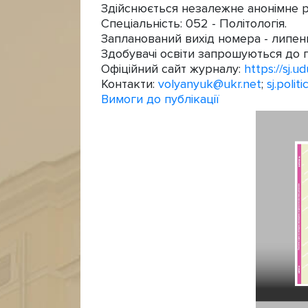
Здійснюється незалежне анонімне р
Спеціальність: 052 - Політологія.
Запланований вихід номера - липен
Здобувачі освіти запрошуються до п
Офіційний сайт журналу:
https://sj.
Контакти:
volyanyuk@ukr.net
;
sj.poli
Вимоги до публікації