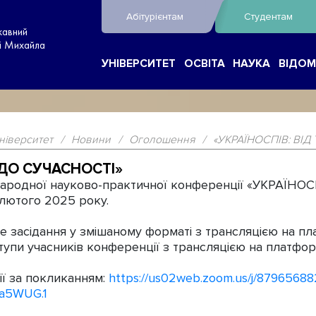
Абітурієнтам
Студентам
жавний
ні Михайла
УНІВЕРСИТЕТ
ОСВІТА
НАУКА
ВІДОМ
ніверситет
/
Новини
/
Оголошення
/
«УКРАЇНОСПІВ: ВІД
Ї ДО СУЧАСНОСТІ»
ародної науково-практичної конференції «УКРАЇНОС
 лютого 2025 року.
 засідання у змішаному форматі з трансляцією на п
тупи учасників конференції з трансляцією на платфо
ї за покликанням:
https://us02web.zoom.us/j/8796568
a5WUG.1