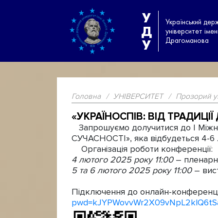
У
Український дер
Д
університет іме
Драгоманова
У
Головна
/
УНІВЕРСИТЕТ
/
Прозорий у
«УКРАЇНОСПІВ: ВІД ТРАДИЦІ
Запрошуємо долучитися до І Міжн
СУЧАСНОСТІ», яка відбудеться 4-6
Організація роботи конференції:
4 лютого 2025 року 11:00
– пленарне
5 та 6 лютого 2025 року 11:00
– вис
Підключення до онлайн-конференці
pwd=kJYPWovvWr2X09vNpL2klQ6tS