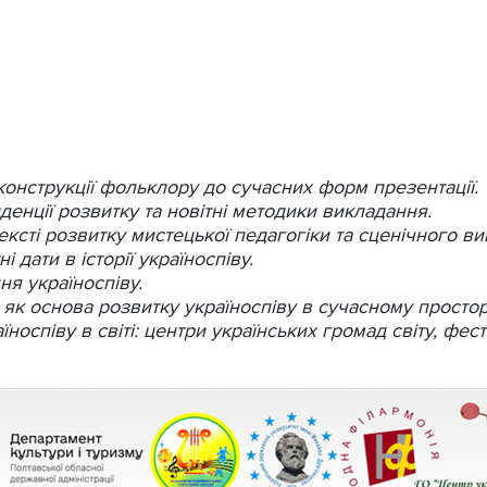
конструкції фольклору до сучасних форм презентації.
денції розвитку та новітні методики викладання.
ексті розвитку мистецької педагогіки та сценічного ви
і дати в історії україноспіву.
ня україноспіву.
 як основа розвитку україноспіву в сучасному простор
носпіву в світі: центри українських громад світу, фест