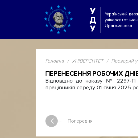
У
Український дер
Д
університет іме
Драгоманова
У
Головна
/
УНІВЕРСИТЕТ
/
Прозорий у
ПЕРЕНЕСЕННЯ РОБОЧИХ ДНІВ
Відповідно до наказу № 2297-П 
працівників середу 01 січня 2025 ро
Попередня