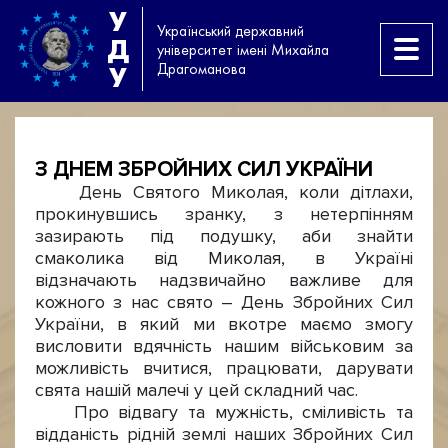
У
Український державний
Д
університет імені Михайла
Драгоманова
У
З ДНЕМ ЗБРОЙНИХ СИЛ УКРАЇНИ
День Святого Миколая, коли дітлахи,
прокинувшись зранку, з нетерпінням
зазирають під подушку, аби знайти
смаколика від Миколая, в Україні
відзначають надзвичайно важливе для
кожного з нас свято – День Збройних Сил
України, в який ми вкотре маємо змогу
висловити вдячність нашим військовим за
можливість вчитися, працювати, дарувати
свята нашій малечі у цей складний час.
Про відвагу та мужність, сміливість та
відданість рідній землі наших Збройних Сил