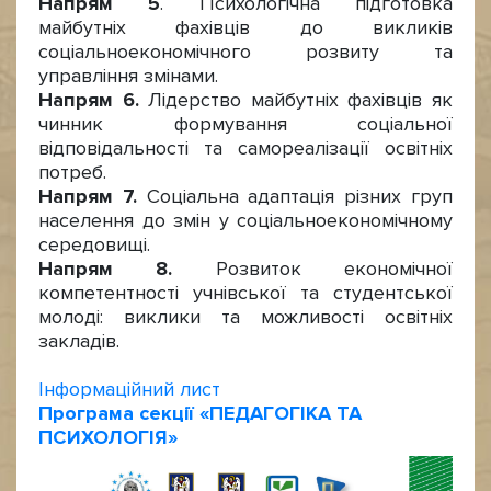
Напрям 5
. Психологічна підготовка
майбутніх фахівців до викликів
соціальноекономічного розвиту та
управління змінами.
Напрям 6.
Лідерство майбутніх фахівців як
чинник формування соціальної
відповідальності та самореалізації освітніх
потреб.
Напрям 7.
Соціальна адаптація різних груп
населення до змін у соціальноекономічному
середовищі.
Напрям 8.
Розвиток економічної
компетентності учнівської та студентської
молоді: виклики та можливості освітніх
закладів.
Інформаційний лист
Програма секції «ПЕДАГОГІКА ТА
ПСИХОЛОГІЯ»