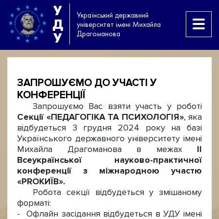
У
Український державний
Д
університет імені Михайла
Драгоманова
У
ЗАПРОШУЄМО ДО УЧАСТІ У
КОНФЕРЕНЦІЇ
Запрошуємо Вас взяти участь у роботі
Секції «ПЕДАГОГІКА ТА ПСИХОЛОГІЯ»
, яка
відбудеться 3 грудня 2024 року на базі
Українського державного університету імені
Михайла Драгоманова в межах
ІІ
Всеукраїнської науково-практичної
конференції з міжнародною участю
«PROКИЇВ».
Робота секції відбудеться у змішаному
форматі:
- Офлайн засідання відбудеться в УДУ імені