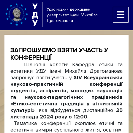
У
Український державний
Д
університет імені Михайла
Драгоманова
У
ЗАПРОШУЄМО ВЗЯТИ УЧАСТЬ У
КОНФЕРЕНЦІЇ
Шановні колеги! Кафедра етики та
естетики УДУ імені Михайла Драгоманова
запрошує взяти участь у
XIV Всеукраїнській
науково-практичній конференції
студентів, аспірантів, молодих науковців
та науково-педагогічних працівників
«Етико-естетична традиція у вітчизняній
культурі»
, яка відбудеться дистанційно
29
листопада 2024 року о 12:00.
Тематика конференції охоплює етичні та
естетичні виміри суспільного життя, освітніх,