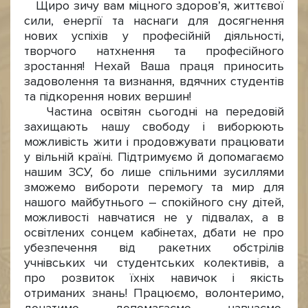
Щиро зичу вам міцного здоров’я, життєвої
сили, енергії та наснаги для досягнення
нових успіхів у професійній діяльності,
творчого натхнення та професійного
зростання! Нехай Ваша праця приносить
задоволення та визнання, вдячних студентів
та підкорення нових вершин!
Частина освітян сьогодні на передовій
захищають нашу свободу і виборюють
можливість жити і продовжувати працювати
у вільній країні. Підтримуємо й допомагаємо
нашим ЗСУ, бо лише спільними зусиллями
зможемо вибороти перемогу та мир для
нашого майбутнього – спокійного сну дітей,
можливості навчатися не у підвалах, а в
освітлених сонцем кабінетах, дбати не про
убезпечення від ракетних обстрілів
учнівських чи студентських колективів, а
про розвиток їхніх навичок і якість
отриманих знань! Працюємо, волонтеримо,