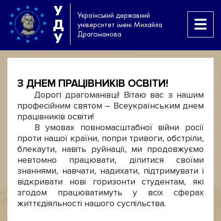
У
Український державний
Д
університет імені Михайла
Драгоманова
У
З ДНЕМ ПРАЦІВНИКІВ ОСВІТИ!
Дорогі драгоманівці! Вітаю вас з нашим
професійним святом – Всеукраїнським днем
працівників освіти!
В умовах повномасштабної війни росії
проти нашої країни, попри тривоги, обстріли,
блекаути, навіть руйнації, ми продовжуємо
невтомно працювати, ділитися своїми
знаннями, навчати, надихати, підтримувати і
відкривати нові горизонти студентам, які
згодом працюватимуть у всіх сферах
життєдіяльності нашого суспільства.