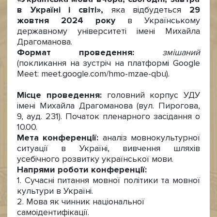
в Україні і світі»,
яка відбудеться
29
жовтня 2024 року
в Українському
державному університеті імені Михайла
Драгоманова.
Формат проведення:
змішаний
(покликання на зустріч на платформі Google
Meet: meet.google.com/hmo-mzae-qbu).
Місце проведення:
головний корпус УДУ
імені Михайла Драгоманова (вул. Пирогова,
9, ауд. 231). Початок пленарного засідання о
10.00.
Мета конференції:
аналіз мовнокультурної
ситуації в Україні, вивчення шляхів
усебічного розвитку української мови.
Напрями роботи конференції:
1. Сучасні питання мовної політики та мовної
культури в Україні.
2. Мова як чинник національної
самоідентифікації.