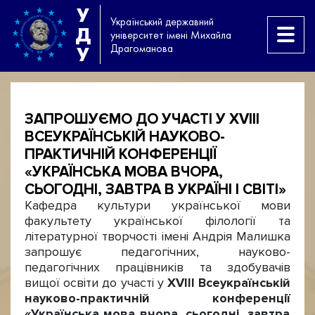
У
Український державний
Д
університет імені Михайла
Драгоманова
У
ЗАПРОШУЄМО ДО УЧАСТІ У XVIII
ВСЕУКРАЇНСЬКІЙ НАУКОВО-
ПРАКТИЧНІЙ КОНФЕРЕНЦІЇ
«УКРАЇНСЬКА МОВА ВЧОРА,
СЬОГОДНІ, ЗАВТРА В УКРАЇНІ І СВІТІ»
Кафедра культури української мови
факультету української філології та
літературної творчості імені Андрія Малишка
запрошує педагогічних, науково-
педагогічних працівників та здобувачів
вищої освіти до участі у
XVIII
Всеукраїнській
науково-практичній конференції
«Українська мова вчора, сьогодні, завтра