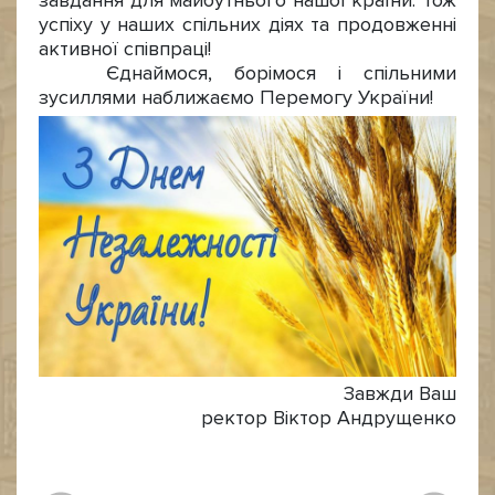
завдання для майбутнього нашої країни. Тож
успіху у наших спільних діях та продовженні
активної співпраці!
Єднаймося, борімося і спільними
зусиллями наближаємо Перемогу України!
Завжди Ваш
ректор Віктор Андрущенко