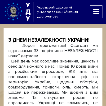
У
Український державний
Д
університет імені Михайла
Драгоманова
У
З ДНЕМ НЕЗАЛЕЖНОСТІ УКРАЇНИ!
Дорогі драгоманівці! Сьогодні ми
відзначаємо 33-тю річницю НЕЗАЛЕЖНОСТІ
нашої держави.
Цей день має особливе значення, цінність і
сенс для кожного з нас. Понад 10 років війни
з російським агресором, 913 днів від
повномасштабного вторгнення рф на
територію України, щоденні обстріли,
бомбардування, тривоги, біль, смерть. Ми
щодня це переживаємо. Ми щодня з цим
живемо. Та очікування росіян не
справдилось. Українці не зламались, не