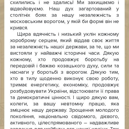
схилились і не здались! Ми захищаємо і
відвойовуємо. Наш дух загартований у
столітніх боях за нашу незалежність з
московським ворогом, у якій би формі він не
крився.
Щира вдячність і низький уклін кожному
хороброму серцем, який віддав своє життя
за незалежність нашої держави, за те, що ми
вистояли у найважчі історичні часи. Дякую
кожному, хто продовжує боротьбу на
передовій і бажаю козацького духу, сили та
наснаги у боротьбі з ворогом. Дякую тим,
хто в тилу щоденно виконує свою роботу,
тримає енергетику, економіку, продовжує
розбудовувати України, відстоювати її права
та демократичні цінності. І щиро дякую вам,
колеги, за вашу невтомну працю, яка
зміцнює нашу державу. Зрощення молодого
покоління, національно свідомого, дієвого,
активного, цілеспрямованого – надважливе