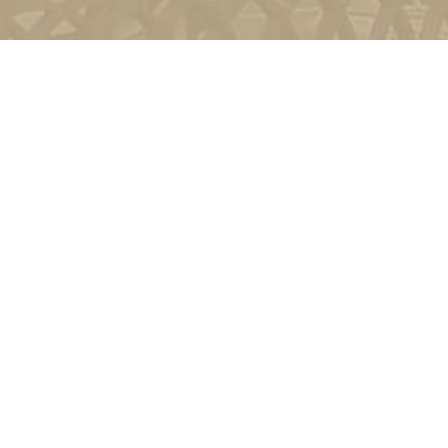
и
Київ, вул. Пирогова, 9
4-11-08
Зворотній зв'язок