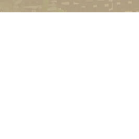
УНІВЕРСИТЕТ
Історія університету
Сторінка Михайла Дра
Структура
Прозорий університет
Контакти
Стати студентом