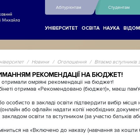
Абітурієнтам
Студентам
жавний
ні Михайла
УНІВЕРСИТЕТ
ОСВІТА
НАУКА
ВІДОМ
ніверситет
/
Новини
/
Оголошення
/
Вітаємо вступників 
РИМАННЯМ РЕКОМЕНДАЦІЇ НА БЮДЖЕТ!
отримали омріяні рекомендації на бюджет!
неті отримав «Рекомендовано (бюджет)», маєш пам'я
бо особисто в закладі освіти підтвердити вибір місця 
(онлайн або офлайн надати копії необхідних документі
ж закладом освіти та вступником (за участю батьків а
іниться на «Включено до наказу (навчання за кошти 