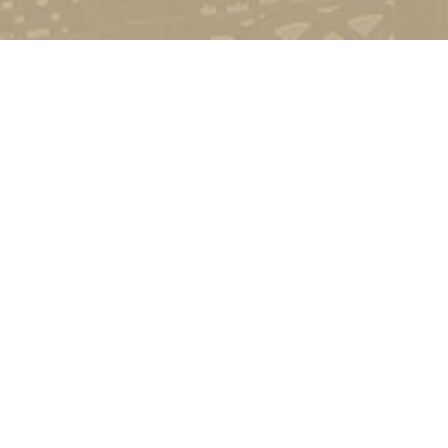
Контакт
01601, м.
гоманова
(044) 23
Соціально-психологічна підтримка