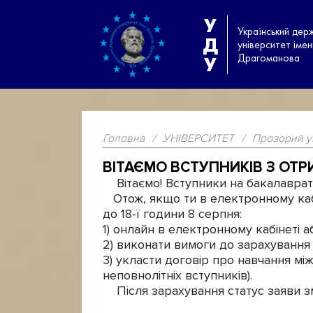
У
Український дер
Д
університет іме
Драгоманова
У
Головна
/
УНІВЕРСИТЕТ
/
Прозорий у
ВІТАЄМО ВСТУПНИКІВ З ОТ
Вітаємо! Вступники на бакалаврат 
Отож, якщо ти в електронному кабі
до 18-ї години 8 серпня:
1) онлайн в електронному кабінеті а
2) виконати вимоги до зарахування 
3) укласти договір про навчання мі
неповнолітніх вступників).
Після зарахування статус заяви зм