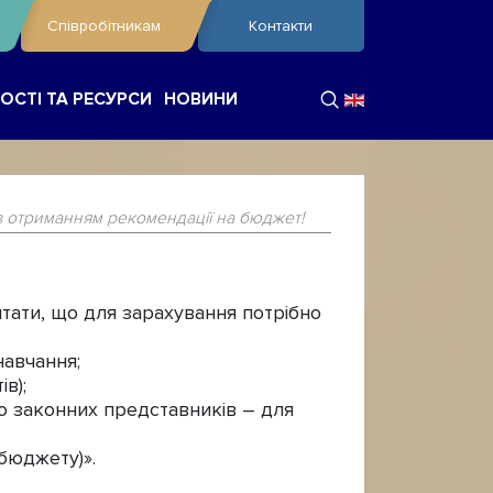
Співробітникам
Контакти
ОСТІ ТА РЕСУРСИ
НОВИНИ
з отриманням рекомендації на бюджет!
тати, що для зарахування потрібно
навчання;
в);
бо законних представників – для
бюджету)».