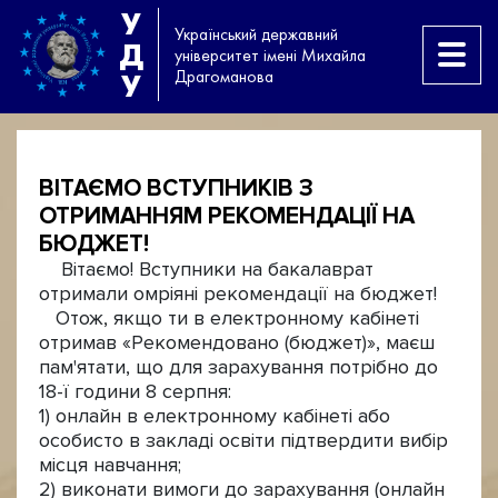
У
Український державний
Д
університет імені Михайла
Драгоманова
У
ВІТАЄМО ВСТУПНИКІВ З
ОТРИМАННЯМ РЕКОМЕНДАЦІЇ НА
БЮДЖЕТ!
Вітаємо! Вступники на бакалаврат
отримали омріяні рекомендації на бюджет!
Отож, якщо ти в електронному кабінеті
отримав «Рекомендовано (бюджет)», маєш
пам'ятати, що для зарахування потрібно до
18-ї години 8 серпня:
1) онлайн в електронному кабінеті або
особисто в закладі освіти підтвердити вибір
місця навчання;
2) виконати вимоги до зарахування (онлайн