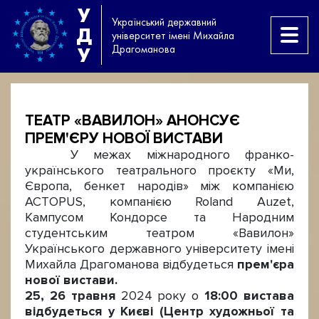
У
Український державний
Д
університет імені Михайла
Драгоманова
У
ТЕАТР «ВАВИЛОН» АНОНСУЄ
ПРЕМ'ЄРУ НОВОЇ ВИСТАВИ
У межах міжнародного франко-
українського театрального проєкту «Ми,
Європа, бенкет народів» між компанією
ACTOPUS, компанією Roland Auzet,
Кампусом Кондорсе та Народним
студентським театром «Вавилон»
Українського державного університету імені
Михайла Драгоманова відбудеться
прем'єра
нової вистави.
25, 26 травня
2024 року о
18:00 вистава
відбудеться у Києві (Центр художньої та