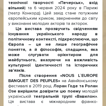
технічної творчості «Печерськ»,
вхід
вільний
) та 6 червня 2024 року в Парижі
(театр Конкорд). Цей захід стане потужним
європейським криком, зверненням до світу
у виконанні молодих акторів та акторок.
Ця
вистава прозвучить свідченням
існування українського народу в
політичному контексті
, підкреслюючи, що
Європа – це не лише географічне
поняття, а й філософія
, спадщина, яка
може слугувати орієнтиром для
майбутнього, вказуючи на важливість
культурної ідентичності та історичних
зв'язків.
Після створення «NOUS L`EUROPE
BANQUET DES PEUPLES»
на Авінйонському
фестивалі в 2019 році,
Лоран Годе та Ролан
Озе
вирішили
довірити цю поему
молодій
українській
театральній трупі «Вавилон»
.
Ця вистава є міжнародним франко-