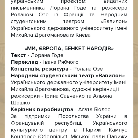
українським проєктом: видатних
письменника Лорана Годе та режисера
Роланом Озе із Франції та Народним
студентським театром «Вавилон»
Українського державного університету імені
Михайла Драгоманова із Києва.
«МИ, ЄВРОПА, БЕНКЕТ НАРОДІВ»
Текст
- Лорана Годе
Переклад
- Івана Рябчого
Концепція, режисура
- Ролана Озе
Народний студентський театр «Вавилон»
Українського державного університету імені
Михайла Драгоманова, художні керівниці і
режисерки - Ірина Савченко та Альона
Шашко
Керівник виробництва
- Агата Біолес
За підтримки Посольства України в
Французькій республіці, Українського
культурного центру в Парижі, Кампус
Кондорсе (Обервільє), Міської ради Парижу