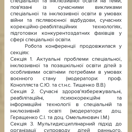
спеціальної та інклюзивної освіти на теми,
пов'язані із сучасними викликами
спеціальної та інклюзивної освіти в умовах
війни та післявоєнної відбудови, сучасних
корекційно-реабілітаційних технологіях,
підготовки конкурентоздатних фахівців у
сфері спеціальної освіти.
Робота конференції продовжилася у
секціях:
Секція 1️. Актуальні проблеми спеціальної,
інклюзивної та позашкільної освіти дітей з
особливими освітніми потребами в умовах
воєнного стану (модератори: проф.
Конопляста С.Ю. та ст.н.с. Тищенко В.В.)
Секція 2. Сучасні здоров’язбережувальні,
реабілітаційні, психокорекційні та
інформаційні технології в спеціальній та
інклюзивній освіті (модератори: доц.
Геращенко С.І. та доц. Омельянович І.М.)
Секція 3. Мультидисциплінарний підхід до
організації супроводу дітей раннього,