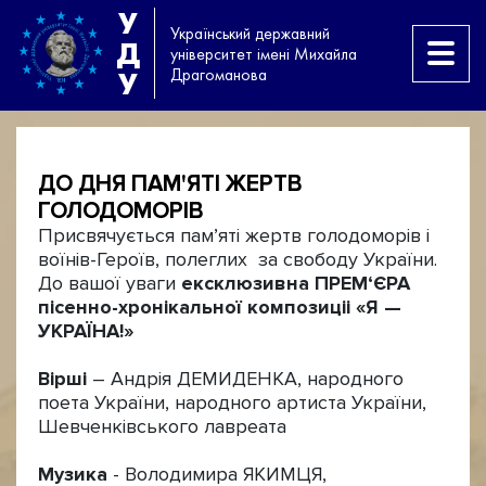
У
Український державний
Д
університет імені Михайла
Драгоманова
У
ДО ДНЯ ПАМ'ЯТІ ЖЕРТВ
ГОЛОДОМОРІВ
Присвячується пам’яті жертв голодоморів і
воїнів-Героїв, полеглих за свободу України.
До вашої уваги
ексклюзивна ПРЕМ‘ЄРА
пісенно-хронікальної композиціі «Я —
УКРАЇНА!»
Вірші
– Андрія ДЕМИДЕНКА, народного
поета України, народного артиста України,
Шевченківського лавреата
Музика
- Володимира ЯКИМЦЯ,