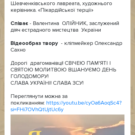
Шевченківського лавреата, художнього
керівника. «Пікардійської терції»
Співає
- Валентина ОЛІЙНИК, заслужений
діяч естрадного мистецтва України
Відеообраз твору
- кліпмейкер Олександр
Сахно
Дорогі драгоманівці! СВІЧЕЮ ПАМ‘ЯТІ І
СВЯТОЮ МОЛИТВОЮ ВШАНУЄМО ДЕНЬ
ГОЛОДОМОРУ!
СЛАВА УКРАЇНІ! СЛАВА ЗСУ!
Переглянути можна за
покликанням:
https://youtu.be/cyOa6AoqSc4?
si=FHi7OVhQtUjtUc6y