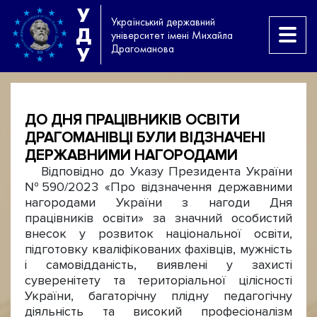
У
Український державний
Д
університет імені Михайла
Драгоманова
У
ДО ДНЯ ПРАЦІВНИКІВ ОСВІТИ
ДРАГОМАНІВЦІ БУЛИ ВІДЗНАЧЕНІ
ДЕРЖАВНИМИ НАГОРОДАМИ
Відповідно до Указу Президента України
№590/2023 «Про відзначення державними
нагородами України з нагоди Дня
працівників освіти» за значний особистий
внесок у розвиток національної освіти,
підготовку кваліфікованих фахівців, мужність
і самовідданість, виявлені у захисті
суверенітету та територіальної цілісності
України, багаторічну плідну педагогічну
діяльність та високий професіоналізм