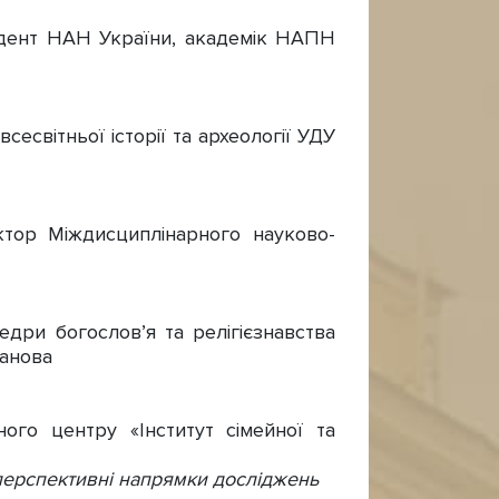
ндент НАН України, академік НАПН
сесвітньої історії та археології УДУ
ктор Міждисциплінарного науково-
дри богослов’я та релігієзнавства
манова
ного центру «Інститут сімейної та
а перспективні напрямки досліджень