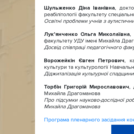
Шульженко Діна Іванівна
, докт
реабілітології факультету спеціаль
Освітні проблеми учнів з аутистичн
Лук’янченко Ольга Миколаївна
,
факультету УДУ імені Михайла Дра
Досвід співпраці педагогічного фак
Ворожейкін Євген Петрович
, к
культури та культурології Навчальн
Діджиталізація культурної спадщини
Торбін Григорій Мирославович
,
Михайла Драгоманова
Про підсумки науково-дослідної роб
Михайла Драгоманова
Програма пленарного засідання ко