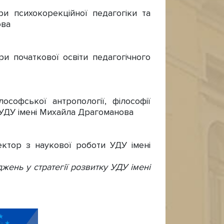
и психокорекційної педагогіки та
ова
ри початкової освіти педагогічного
ософської антропології, філософії
и УДУ імені Михайла Драгоманова
ектор з наукової роботи УДУ імені
жень у стратегії розвитку УДУ імені