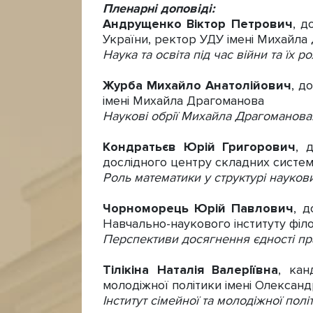
Пленарні доповіді
:
Андрущенко Віктор Петрович
, д
України, ректор УДУ імені Михайла
Наука та освіта під час війни та їх 
Журба Михайло Анатолійович
, д
імені Михайла Драгоманова
Наукові обрії Михайла Драгоманова: 
Кондратьєв Юрій Григорович
, 
дослідного центру складних систе
Роль математики у структурі науков
Чорноморець Юрій Павлович
, 
Навчально-наукового інституту філо
Перспективи досягнення єдності п
Тілікіна Наталія Валеріївна
, кан
молодіжної політики імені Олексан
Інститут сімейної та молодіжної по