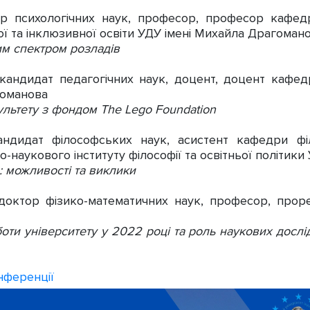
ор психологічних наук, професор, професор кафедр
ної та інклюзивної освіти УДУ імені Михайла Драгоман
им спектром розладів
 кандидат педагогічних наук, доцент, доцент кафед
гоманова
ультету з фондом The Lego Foundation
андидат філософських наук, асистент кафедри філ
о-наукового інституту філософії та освітньої політик
: можливості та виклики
 доктор фізико-математичних наук, професор, прор
оти університету у 2022 році та роль наукових дослід
нференції