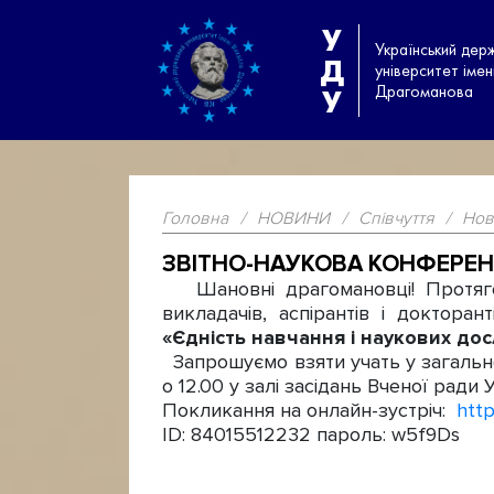
У
Український дер
Д
університет іме
Драгоманова
У
Головна
/
НОВИНИ
/
Співчуття
/
Нов
ЗВІТНО-НАУКОВА КОНФЕРЕНЦ
Шановні драгомановці! Протяго
викладачів, аспірантів і доктор
«Єдність навчання і наукових до
Запрошуємо взяти учать у загально
о 12.00 у залі засідань Вченої ради
Покликання на онлайн-зустріч:
htt
ID: 84015512232 пароль: w5f9Ds