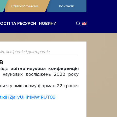
Співробітникам
Контакти
ОСТІ ТА РЕСУРСИ
НОВИНИ
, аспірантів і докторантів
В
ройде
звітно-наукова конференція
ми наукових досліджень 2022 року
ться у змішаному форматі 22 травня
0trdHZjallvUHh1MW1RUT09