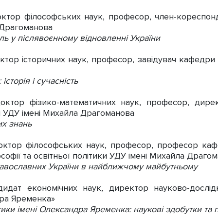
октор філософських наук, професор, член-кореспо
 Драгоманова
роль у післявоєнному відновленні України
октор історичних наук, професор, завідувач кафедри в
історія і сучасність
доктор фізико-математичних наук, професор, дире
м УДУ імені Михайла Драгоманова
их знань
доктор філософських наук, професор, професор кафе
софії та освітньої політики УДУ імені Михайла Драго
равославних України в найближчому майбутньому
дидат економічних наук, директор науково-дослід
дра Яременка»
літики імені Олександра Яременка: наукові здобутки т