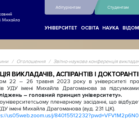
Абітурієнтам
Студентам
жавний
ні Михайла
УНІВЕРСИТЕТ
ОСВІТА
НАУКА
ВІДОМ
ини
/
Оголошення
/
Звітно-наукова конференція викладачів
ІЯ ВИКЛАДАЧІВ, АСПІРАНТІВ І ДОКТОРАНТІ
м 22 – 26 травня 2023 року в університеті п
антів УДУ імені Михайла Драгоманова за підсумка
сліджень – головний принцип університету».
університетсьому пленарному засіданні, що відбуде
 УДУ імені Михайла Драгоманова (ауд. 231 ЦК).
ps://us05web.zoom.us/j/84015512232?pwd=VFV1M2p6N