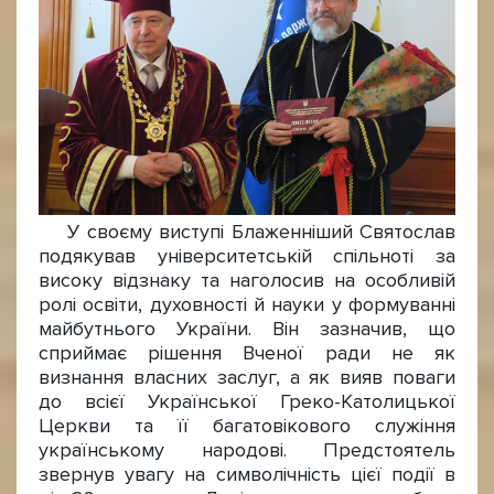
У своєму виступі Блаженніший Святослав
подякував університетській спільноті за
високу відзнаку та наголосив на особливій
ролі освіти, духовності й науки у формуванні
майбутнього України. Він зазначив, що
сприймає рішення Вченої ради не як
визнання власних заслуг, а як вияв поваги
до всієї Української Греко-Католицької
Церкви та її багатовікового служіння
українському народові. Предстоятель
звернув увагу на символічність цієї події в