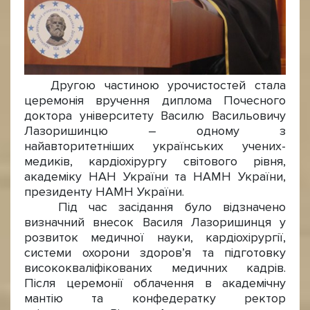
Другою частиною урочистостей стала
церемонія вручення диплома Почесного
доктора університету Василю Васильовичу
Лазоришинцю – одному з
найавторитетніших українських учених-
медиків, кардіохірургу світового рівня,
академіку НАН України та НАМН України,
президенту НАМН України.
Під час засідання було відзначено
визначний внесок Василя Лазоришинця у
розвиток медичної науки, кардіохірургії,
системи охорони здоров’я та підготовку
висококваліфікованих медичних кадрів.
Після церемонії облачення в академічну
мантію та конфедератку ректор