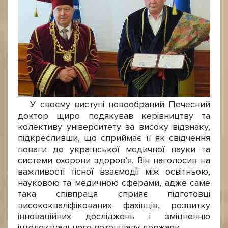
У своєму виступі новообраний Почесний
доктор щиро подякував керівництву та
колективу університету за високу відзнаку,
підкресливши, що сприймає її як свідчення
поваги до української медичної науки та
системи охорони здоров’я. Він наголосив на
важливості тісної взаємодії між освітньою,
науковою та медичною сферами, адже саме
така співпраця сприяє підготовці
висококваліфікованих фахівців, розвитку
інноваційних досліджень і зміцненню
інтелектуального потенціалу держави.