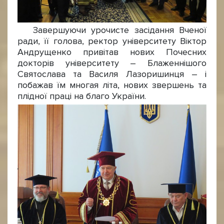
Завершуючи урочисте засідання Вченої
ради, її голова, ректор університету Віктор
Андрущенко привітав нових Почесних
докторів університету – Блаженнішого
Святослава та Василя Лазоришинця – і
побажав їм многая літа, нових звершень та
плідної праці на благо України.