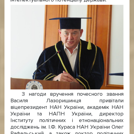
З нагоди вручення почесного звання
Василя Лазоришинця привітали
віцепрезидент НАН України, академік НАН
України та НАПН України, директор
Інституту політичних і етнонаціональних
досліджень ім. І.Ф. Кураса НАН України Олег
Рафальський, а також доктор політичних