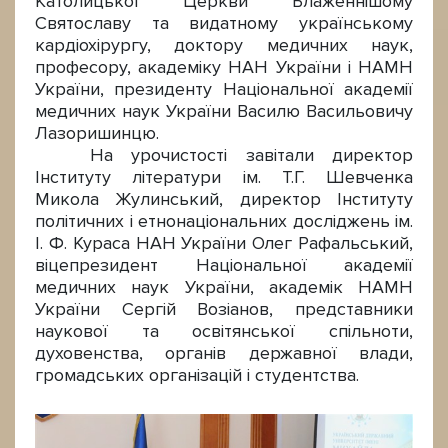
Католицької Церкви Блаженнішому
Святославу та видатному українському
кардіохірургу, доктору медичних наук,
професору, академіку НАН України і НАМН
України, президенту Національної академії
медичних наук України Василю Васильовичу
Лазоришинцю.
На урочистості завітали директор
Інституту літератури ім. Т.Г. Шевченка
Микола Жулинський, директор Інституту
політичних і етнонаціональних досліджень ім.
І. Ф. Кураса НАН України Олег Рафальський,
віцепрезидент Національної академії
медичних наук України, академік НАМН
України Сергій Возіанов, представники
наукової та освітянської спільноти,
духовенства, органів державної влади,
громадських організацій і студентства.