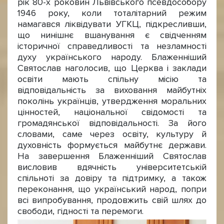
рік 80-х роковин Львівського псевдособору
1946 року, коли тоталітарний режим
намагався ліквідувати УГКЦ, підкресливши,
що нинішнє вшанування є свідченням
історичної справедливості та незламності
духу українського народу. Блаженніший
Святослав наголосив, що Церква і заклади
освіти мають спільну місію та
відповідальність за виховання майбутніх
поколінь українців, утвердження моральних
цінностей, національної свідомості та
громадянської відповідальності. За його
словами, саме через освіту, культуру й
духовність формується майбутнє держави.
На завершення Блаженніший Святослав
висловив вдячність університетській
спільноті за довіру та підтримку, а також
переконання, що український народ, попри
всі випробування, продовжить свій шлях до
свободи, гідності та перемоги.