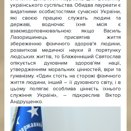
українського суспільства. Обидва лауреати є
видатними особистостями сучасної України,
які своєю працею служать людині та
державі, водночас їхня місія є
взаємодоповнювальною: якщо Василь
Лазоришинець присвятив життя
збереженню фізичного здоров’я людини,
розвиткові медичної науки й порятунку
людських життів, то Блаженніший Святослав
опікується духовним здоров’ям нації,
утвердженням моральних цінностей, віри та
гуманізму. «Один стоїть на сторожі фізичного
життя людини, інший – її духовного світу, і в
цьому полягає особлива цінність їхнього
служіння Україні», – підкреслив Віктор
Андрущенко.