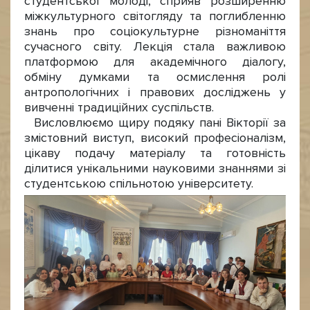
студентської молоді, сприяв розширенню
міжкультурного світогляду та поглибленню
знань про соціокультурне різноманіття
сучасного світу. Лекція стала важливою
платформою для академічного діалогу,
обміну думками та осмислення ролі
антропологічних і правових досліджень у
вивченні традиційних суспільств.
Висловлюємо щиру подяку пані Вікторії за
змістовний виступ, високий професіоналізм,
цікаву подачу матеріалу та готовність
ділитися унікальними науковими знаннями зі
студентською спільнотою університету.