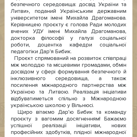
безпечного середовища: досвід України та
Литви», поданий Українським державним
університетом імені Михайла Драгоманова.
Керівницею проєкту є голова Ради молодих
вчених УДУ імені Михайла Драгоманова,
докторка філософії у галузі соціальної
роботи, доцентка кафедри соціальної
педагогіки Дар’я Бибик.
Проєкт спрямований на розвиток співпраці
між молоддю та місцевими громадами, обмін
досвідом у сфері формування безпечного й
інклюзивного середовища, а також
посилення міжнародного партнерства між
Україною та Литвою. Реалізація ініціативи
відбуватиметься спільно з Міжнародною
українською школою у Вільнюсі.
Щиро вітаємо Дар’ю Бибик та команду
проєкту з вагомим досягненням! Бажаємо
успішної реалізації ініціативи, нових
професійних здобутків, плідної міжнародної