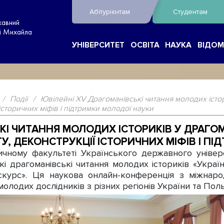
Абітурієнтам
Студентам
жавний
ні Михайла
УНІВЕРСИТЕТ
ОСВІТА
НАУКА
ВІДОМ
/
Події
/
Ювілейні ХV Драгоманівські читання молодих істор
історичних міфів і підтримки молодої науки
КІ ЧИТАННЯ МОЛОДИХ ІСТОРИКІВ У ДРАГОМ
У, ДЕКОНСТРУКЦІЇ ІСТОРИЧНИХ МІФІВ І П
ному факультеті Українського державного універс
і драгоманівські читання молодих істориків «Україна 
искурс». Ця наукова онлайн-конференція з міжнаро
 молодих дослідників з різних регіонів України та Поль