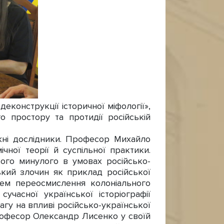
конструкції історичної міфології»,
о простору та протидії російській
жні дослідники. Професор Михайло
ної теорії й суспільної практики.
го минулого в умовах російсько-
ький злочин як приклад російської
лем переосмислення колоніального
учасної української історіографії
агу на впливі російсько-української
рофесор Олександр Лисенко у своїй