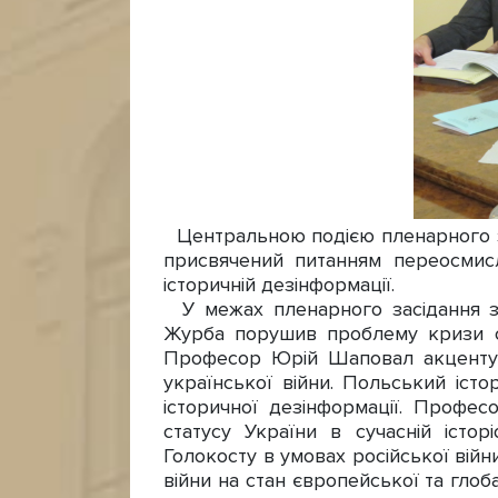
Центральною подією пленарного зас
присвячений питанням переосмисле
історичній дезінформації.
У межах пленарного засідання з 
Журба порушив проблему кризи суч
Професор Юрій Шаповал акцентув
української війни. Польський іст
історичної дезінформації. Профе
статусу України в сучасній істор
Голокосту в умовах російської війн
війни на стан європейської та гл