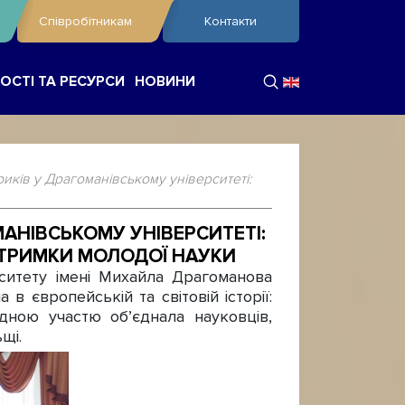
Співробітникам
Контакти
ОСТІ ТА РЕСУРСИ
НОВИНИ
иків у Драгоманівському університеті:
АНІВСЬКОМУ УНІВЕРСИТЕТІ:
ІДТРИМКИ МОЛОДОЇ НАУКИ
итету імені Михайла Драгоманова
в європейській та світовій історії:
дною участю об’єднала науковців,
щі.