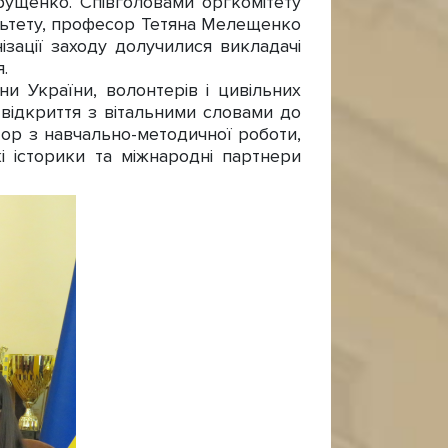
рущенко. Співголовами оргкомітету
ультету, професор Тетяна Мелещенко
ізації заходу долучилися викладачі
.
и України, волонтерів і цивільних
о відкриття з вітальними словами до
тор з навчально-методичної роботи,
 історики та міжнародні партнери