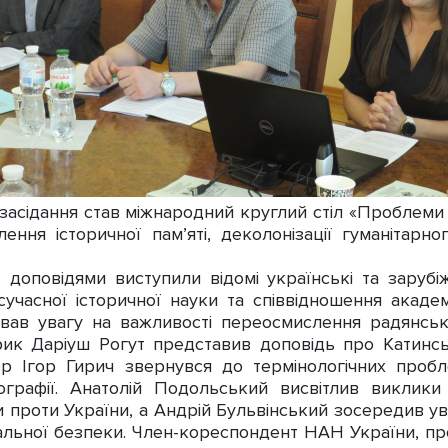
ідання став міжнародний круглий стіл «Проблеми де
ння історичної пам’яті, деколонізації гуманітарног
доповідями виступили відомі українські та зарубі
асної історичної науки та співвідношення академіч
ав увагу на важливості переосмислення радянсько
орик Даріуш Рогут представив доповідь про Катинс
сор Ігор Гирич звернувся до термінологічних проб
іографії. Анатолій Подольський висвітлив виклики с
и проти України, а Андрій Бульвінський зосередив ув
обальної безпеки. Член-кореспондент НАН України, п