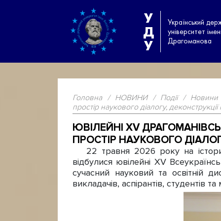
У
Український дер
Д
університет іме
Драгоманова
У
Головна
/
НОВИНИ
/
Події
/
Новини
простір наукового діалогу, деконструкції 
ЮВІЛЕЙНІ ХV ДРАГОМАНІВСЬ
ПРОСТІР НАУКОВОГО ДІАЛОГ
22 травня 2026 року на історич
відбулися ювілейні ХV Всеукраїнськ
сучасний науковий та освітній д
викладачів, аспірантів, студентів та