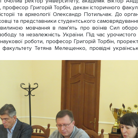
ії очолив ректор університету, академік Віктор Анд
, професор Григорій Торбін, декан історичного фак
сторії та археології Олександр Потильчак. До орган
уковці та представники студентського самоврядування
вилиною мовчання в пам’ять про воїнів Сил оборон
свободу та незалежність України. Під час урочистог
наукової роботи, професор Григорій Торбін, прорек
факультету Тетяна Мелещенко, провідні українські