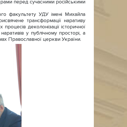
тнерами перед сучасними російськими
ого факультету УДУ імені Михайла
исвячене трансформації наративу
х процесів деколонізації історичної
наративів у публічному просторі, а
емах Православної церкви України.