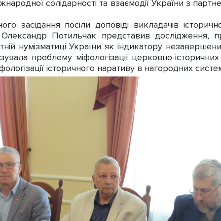
іжнародної солідарності та взаємодії України з пар
о засідання посіли доповіді викладачів історичн
 Олександр Потильчак представив дослідження, пр
ятній нумізматиці України як індикатору незавершени
зувала проблему міфологізації церковно-історичних 
фологізації історичного наративу в нагородних сист