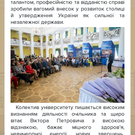
талантом, професійністю та відданістю справі
зробили вагомий внесок у розвиток столиці
й утвердження України як сильної та
незалежної держави.
Колектив університету пишається високим
визнанням діяльності очільника та щиро
вітає Віктора Петровича з високою
відзнакою, бажає міцного здоров’я,
невичерпної енергії, нових звершень,