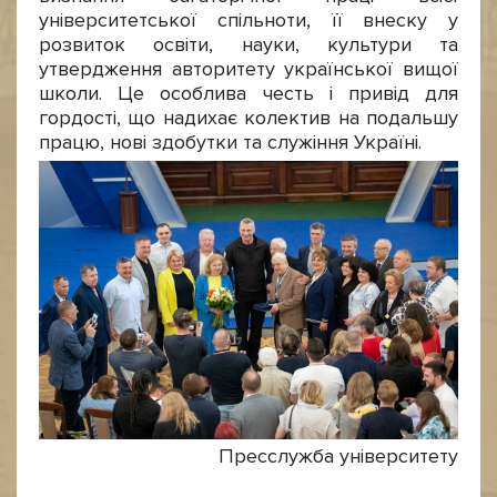
університетської спільноти, її внеску у
розвиток освіти, науки, культури та
утвердження авторитету української вищої
школи. Це особлива честь і привід для
гордості, що надихає колектив на подальшу
працю, нові здобутки та служіння Україні.
Пресслужба університету