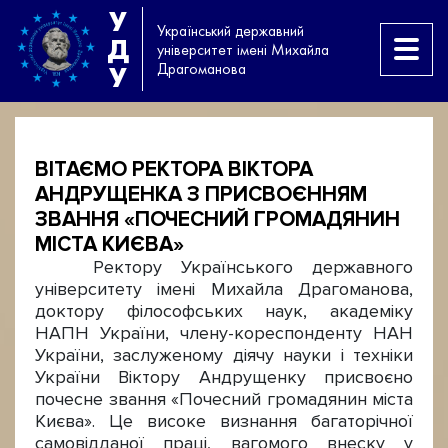
У
Український державний
Д
університет імені Михайла
Драгоманова
У
ВІТАЄМО РЕКТОРА ВІКТОРА
АНДРУЩЕНКА З ПРИСВОЄННЯМ
ЗВАННЯ «ПОЧЕСНИЙ ГРОМАДЯНИН
МІСТА КИЄВА»
Ректору Українського державного
університету імені Михайла Драгоманова,
доктору філософських наук, академіку
НАПН України, члену-кореспонденту НАН
України, заслуженому діячу науки і техніки
України Віктору Андрущенку присвоєно
почесне звання «Почесний громадянин міста
Києва». Це високе визнання багаторічної
самовідданої праці, вагомого внеску у