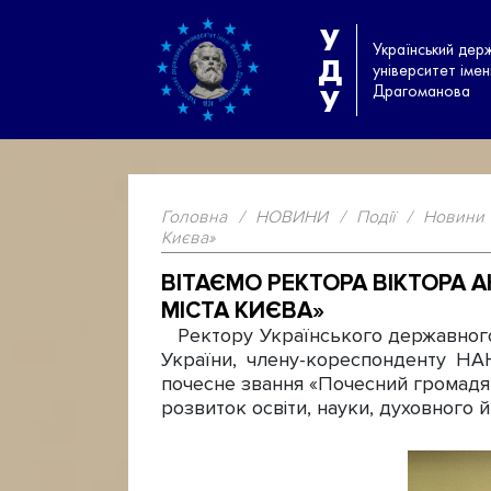
У
Український дер
Д
університет іме
Драгоманова
У
Головна
/
НОВИНИ
/
Події
/
Новини
Києва»
ВІТАЄМО РЕКТОРА ВІКТОРА
МІСТА КИЄВА»
Ректору Українського державного 
України, члену-кореспонденту НАН
почесне звання «Почесний громадяни
розвиток освіти, науки, духовного й