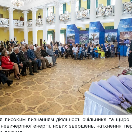
високим визнанням діяльності очільника та щиро 
 невичерпної енергії, нових звершень, натхнення, п