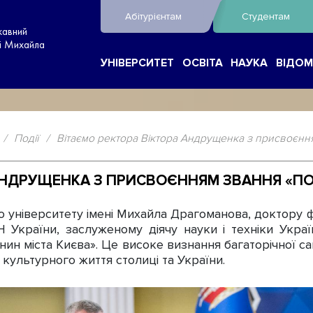
Абітурієнтам
Студентам
жавний
ні Михайла
УНІВЕРСИТЕТ
ОСВІТА
НАУКА
ВІДОМ
/
Події
/
Вітаємо ректора Віктора Андрущенка з присвоєнн
 АНДРУЩЕНКА З ПРИСВОЄННЯМ ЗВАННЯ «
університету імені Михайла Драгоманова, доктору 
 України, заслуженому діячу науки і техніки Укр
н міста Києва». Це високе визнання багаторічної са
 культурного життя столиці та України.