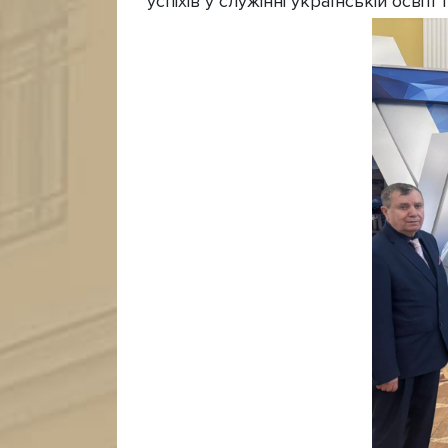
успіхів у служінні українській освіті 