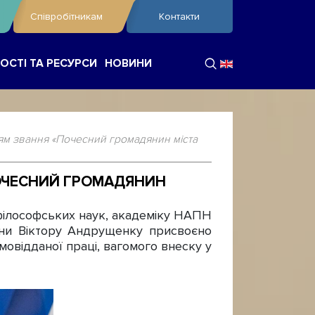
Співробітникам
Контакти
ОСТІ ТА РЕСУРСИ
НОВИНИ
ям звання «Почесний громадянин міста
ПОЧЕСНИЙ ГРОМАДЯНИН
філософських наук, академіку НАПН
аїни Віктору Андрущенку присвоєно
мовідданої праці, вагомого внеску у