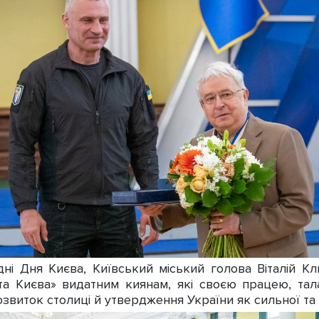
і Дня Києва, Київський міський голова Віталій Кл
а Києва» видатним киянам, які своєю працею, тала
озвиток столиці й утвердження України як сильної та