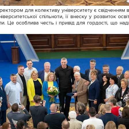
ректором для колективу університету є свідченням в
університетської спільноти, її внеску у розвиток осв
ли. Це особлива честь і привід для гордості, що на