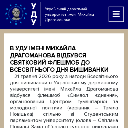
У
Український державний
Д
університет імені Михайла
Драгоманова
У
В УДУ ІМЕНІ МИХАЙЛА
ДРАГОМАНОВА ВІДБУВСЯ
СВЯТКОВИЙ ФЛЕШМОБ ДО
ВСЕСВІТНЬОГО ДНЯ ВИШИВАНКИ
21 травня 2026 року з нагоди Всесвітнього
дня вишиванки в Українському державному
університеті імені Михайла Драгоманова
відбувся флешмоб «Символ єднання»,
організований Центром гуманітарної та
молодіжної політики (керівник – Таміла
Новіцька) спільно зі Студентським
парламентом університету (олова – Світлана
Похиль). Захід об’єднав студентів, викладачів