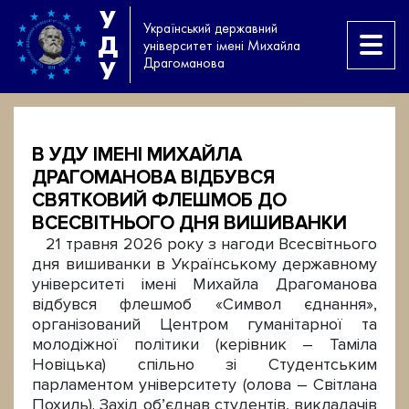
У
Український державний
Д
університет імені Михайла
Драгоманова
У
В УДУ ІМЕНІ МИХАЙЛА
ДРАГОМАНОВА ВІДБУВСЯ
СВЯТКОВИЙ ФЛЕШМОБ ДО
ВСЕСВІТНЬОГО ДНЯ ВИШИВАНКИ
21 травня 2026 року з нагоди Всесвітнього
дня вишиванки в Українському державному
університеті імені Михайла Драгоманова
відбувся флешмоб «Символ єднання»,
організований Центром гуманітарної та
молодіжної політики (керівник – Таміла
Новіцька) спільно зі Студентським
парламентом університету (олова – Світлана
Похиль). Захід об’єднав студентів, викладачів