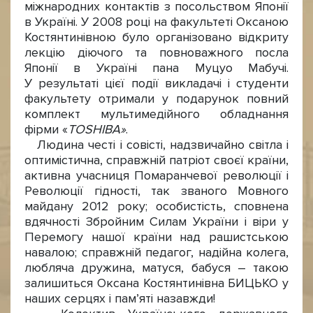
міжнародних контактів з посольством Японії
в Україні. У 2008 році на факультеті Оксаною
Костянтинівною було організовано відкриту
лекцію діючого та повноважного посла
Японії в Україні пана Муцуо Мабучі.
У результаті цієї події викладачі і студенти
факультету отримали у подарунок повний
комплект мультимедійного обладнання
фірми «
TOSHIBA»
.
Людина честі і совісті, надзвичайно світла і
оптимістична, справжній патріот своєї країни,
активна учасниця Помаранчевої революції і
Революції гідності, так званого Мовного
майдану 2012 року; особистість, сповнена
вдячності Збройним Силам України і віри у
Перемогу нашої країни над рашистською
навалою; справжній педагог, надійна колега,
любляча дружина, матуся, бабуся – такою
залишиться Оксана Костянтинівна БИЦЬКО у
наших серцях і пам’яті назавжди!