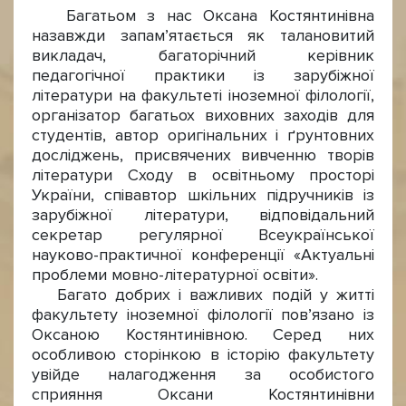
Багатьом з нас Оксана Костянтинівна
назавжди запам’ятається як талановитий
викладач, багаторічний керівник
педагогічної практики із зарубіжної
літератури на факультеті іноземної філології,
організатор багатьох виховних заходів для
студентів, автор оригінальних і ґрунтовних
досліджень, присвячених вивченню творів
літератури Сходу в освітньому просторі
України, співавтор шкільних підручників із
зарубіжної літератури, відповідальний
секретар регулярної Всеукраїнської
науково-практичної конференції «Актуальні
проблеми мовно-літературної освіти».
Багато добрих і важливих подій у житті
факультету іноземної філології пов’язано із
Оксаною Костянтинівною. Серед них
особливою сторінкою в історію факультету
увійде налагодження за особистого
сприяння Оксани Костянтинівни