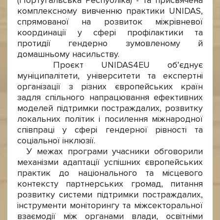
(Португальська Республіка) - та присвячена
комплексному вивченню практики UNIDAS,
спрямованої на розвиток міжрівневої
координації у сфері профілактики та
протидії гендерно зумовленому й
домашньому насильству.
Проєкт UNIDAS4EU об’єднує
муніципалітети, університети та експертні
організації з різних європейських країн
задля спільного напрацювання ефективних
моделей підтримки постраждалих, розвитку
локальних політик і посилення міжнародної
співпраці у сфері гендерної рівності та
соціальної інклюзії.
У межах програми учасники обговорили
механізми адаптації успішних європейських
практик до національного та місцевого
контексту партнерських громад, питання
розвитку системи підтримки постраждалих,
інструменти моніторингу та міжсекторальної
взаємодії між органами влади, освітніми